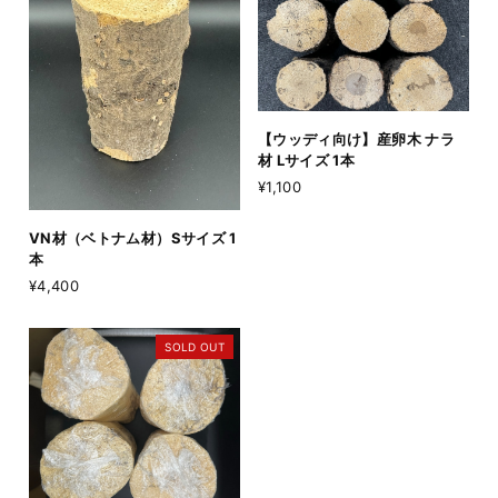
【ウッディ向け】産卵木 ナラ
材 Lサイズ 1本
¥1,100
VN材（ベトナム材）Sサイズ 1
本
¥4,400
SOLD OUT