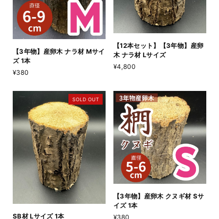
【12本セット】【3年物】産卵
【3年物】産卵木 ナラ材 Mサイ
木 ナラ材 Lサイズ
ズ 1本
¥4,800
¥380
SOLD OUT
【3年物】産卵木 クヌギ材 Sサ
イズ 1本
SB材 Lサイズ 1本
¥380