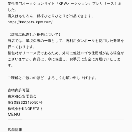
昆虫専門オークションサイト『KPWオークション』プレリリースしま
した。
購入はもちろん、皆様ひとりひとりが出品できます。
https://knopets-kpw.com/
【環境に配慮した梱包について】
当店では、環境保護の一環として、再利用ダンボールを使用した発送を
行っております。
梱包材がリユース品であるため、外箱に他社ロゴや使用感がある場合が
ございますが、商品は丁寧に保護し、お手元に安全にお届けいたしま
す。
ご理解とご協力のほど、よろしくお願い申し上げます。
古物商許可証
東京都公安委員会
第308832319050号
株式会社KNOPETSト
MENU
店舗情報