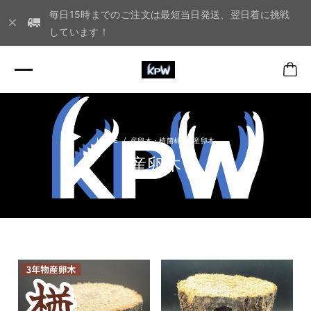
毎日15時までのご注文は最短当日発送、翌日着に挑戦
しています！
産卵木・植菌材
産卵木
産卵木