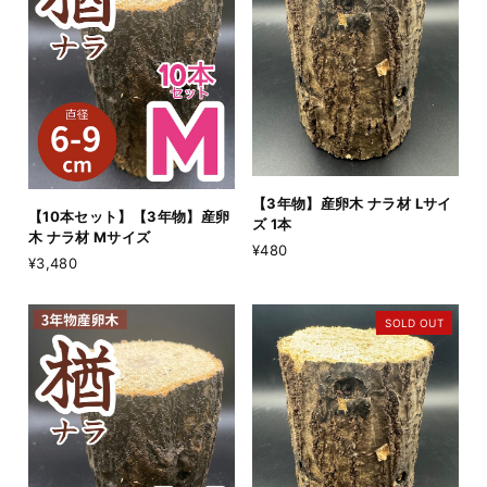
【3年物】産卵木 ナラ材 Lサイ
【10本セット】【3年物】産卵
ズ 1本
木 ナラ材 Mサイズ
¥480
¥3,480
SOLD OUT