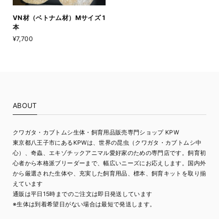
VN材（ベトナム材）Mサイズ 1
本
¥7,700
ABOUT
クワガタ・カブトムシ生体・飼育用品販売専門ショップ KPW
東京都八王子市にあるKPWは、世界の昆虫（クワガタ・カブトムシ中
心）、奇蟲、エキゾチックアニマル愛好家のための専門店です。飼育初
心者から本格派ブリーダーまで、幅広いニーズにお応えします。国内外
から厳選された生体や、充実した飼育用品、標本、飼育キットを取り揃
えています
通販は平日15時までのご注文は即日発送しています
※生体は到着希望日がない場合は最短で発送します。