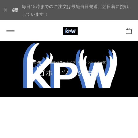
毎日15時までのご注文は最短当日発送、翌日着に挑戦
しています！
過去生体アーカイブ
ゴホンツノの仲間
ゴホンツノの仲間