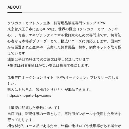
ABOUT
クワガタ・カブトムシ生体・飼育用品販売専門ショップ KPW
東京都八王子市にあるKPWは、世界の昆虫（クワガタ・カブトムシ中
心）、奇蟲、エキゾチックアニマル愛好家のための専門店です。飼育初
心者から本格派ブリーダーまで、幅広いニーズにお応えします。国内外
から厳選された生体や、充実した飼育用品、標本、飼育キットを取り揃
えています
通販は平日15時までのご注文は即日発送しています
※生体は到着希望日がない場合は最短で発送します。
昆虫専門オークションサイト『KPWオークション』プレリリースしま
した。
購入はもちろん、皆様ひとりひとりが出品できます。
https://knopets-kpw.com/
【環境に配慮した梱包について】
当店では、環境保護の一環として、再利用ダンボールを使用した発送を
行っております。
梱包材がリユース品であるため、外箱に他社ロゴや使用感がある場合が