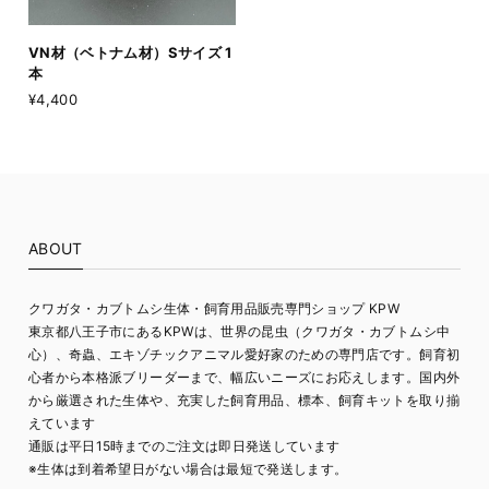
VN材（ベトナム材）Sサイズ 1
本
¥4,400
ABOUT
クワガタ・カブトムシ生体・飼育用品販売専門ショップ KPW
東京都八王子市にあるKPWは、世界の昆虫（クワガタ・カブトムシ中
心）、奇蟲、エキゾチックアニマル愛好家のための専門店です。飼育初
心者から本格派ブリーダーまで、幅広いニーズにお応えします。国内外
から厳選された生体や、充実した飼育用品、標本、飼育キットを取り揃
えています
通販は平日15時までのご注文は即日発送しています
※生体は到着希望日がない場合は最短で発送します。