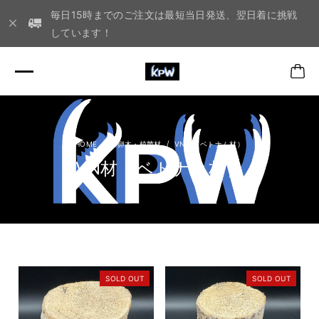
毎日15時までのご注文は最短当日発送、翌日着に挑戦
しています！
産卵木・植菌材
VN材（ベトナム材）
VN材（ベトナム材）
SOLD OUT
SOLD OUT