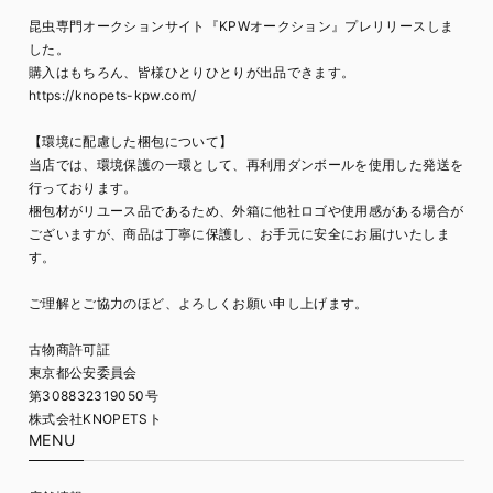
昆虫専門オークションサイト『KPWオークション』プレリリースしま
した。
購入はもちろん、皆様ひとりひとりが出品できます。
https://knopets-kpw.com/
【環境に配慮した梱包について】
当店では、環境保護の一環として、再利用ダンボールを使用した発送を
行っております。
梱包材がリユース品であるため、外箱に他社ロゴや使用感がある場合が
ございますが、商品は丁寧に保護し、お手元に安全にお届けいたしま
す。
ご理解とご協力のほど、よろしくお願い申し上げます。
古物商許可証
東京都公安委員会
第308832319050号
株式会社KNOPETSト
MENU