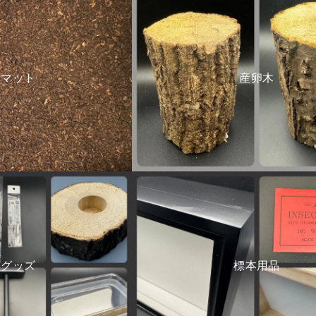
酵マット
産卵木
利グッズ
標本用品