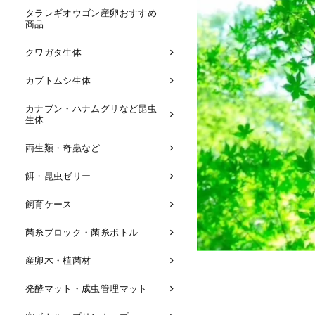
タラレギオウゴン産卵おすすめ
商品
クワガタ生体
カブトムシ生体
カナブン・ハナムグリなど昆虫
生体
両生類・奇蟲など
餌・昆虫ゼリー
飼育ケース
菌糸ブロック・菌糸ボトル
産卵木・植菌材
発酵マット・成虫管理マット