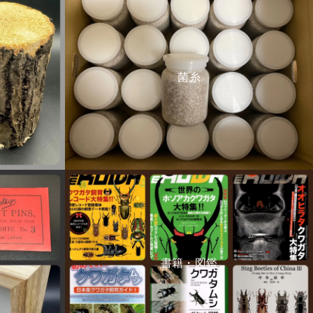
菌糸
書籍・図鑑