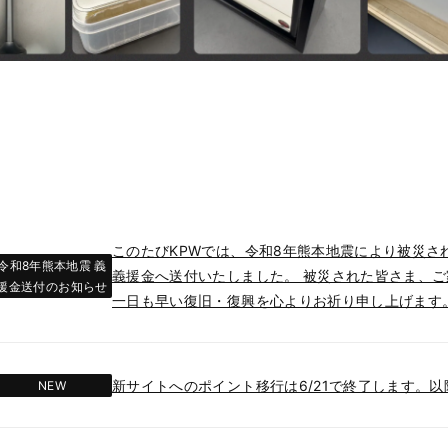
このたびKPWでは、令和8年熊本地震により被災さ
令和8年熊本地震 義
義援金へ送付いたしました。 被災された皆さま、
援金送付のお知らせ
一日も早い復旧・復興を心よりお祈り申し上げます
新サイトへのポイント移行は6/21で終了します。
NEW