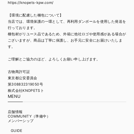
https://knopets-kpw.com/
【環境に配慮した梱包について】
当店では、環境保護の一環として、再利用ダンボールを使用した発送を
行っております。
梱包材がリユース品であるため、外箱に他社ロゴや使用感がある場合が
ございますが、商品は丁寧に保護し、お手元に安全にお届けいたしま
す。
ご理解とご協力のほど、よろしくお願い申し上げます。
古物商許可証
東京都公安委員会
第308832319050号
株式会社KNOPETSト
MENU
店舗情報
COMMUNITY（準備中）
メンバーシップ
GUIDE