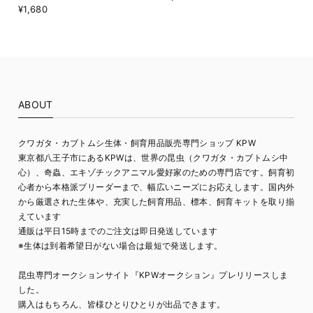
¥1,680
ABOUT
クワガタ・カブトムシ生体・飼育用品販売専門ショップ KPW
東京都八王子市にあるKPWは、世界の昆虫（クワガタ・カブトムシ中
心）、奇蟲、エキゾチックアニマル愛好家のための専門店です。飼育初
心者から本格派ブリーダーまで、幅広いニーズにお応えします。国内外
から厳選された生体や、充実した飼育用品、標本、飼育キットを取り揃
えています
通販は平日15時までのご注文は即日発送しています
※生体は到着希望日がない場合は最短で発送します。
昆虫専門オークションサイト『KPWオークション』プレリリースしま
した。
購入はもちろん、皆様ひとりひとりが出品できます。