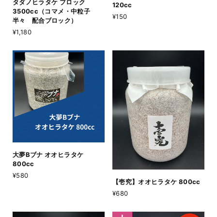
タダノヒラタケ ブロック
120cc
3500cc（コマメ・中粒子
¥150
半々 配合ブロック）
¥1,180
大夢Bブナ オオヒラタケ
800cc
¥580
【壱究】オオヒラタケ 800cc
¥680