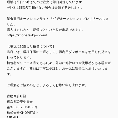
通販は平日15時までのご注文は即日発送しています
※生体は到着希望日がない場合は最短で発送します。
昆虫専門オークションサイト『KPWオークション』プレリリースしま
した。
購入はもちろん、皆様ひとりひとりが出品できます。
https://knopets-kpw.com/
【環境に配慮した梱包について】
当店では、環境保護の一環として、再利用ダンボールを使用した発送を
行っております。
梱包材がリユース品であるため、外箱に他社ロゴや使用感がある場合が
ございますが、商品は丁寧に保護し、お手元に安全にお届けいたしま
す。
ご理解とご協力のほど、よろしくお願い申し上げます。
古物商許可証
東京都公安委員会
第308832319050号
株式会社KNOPETSト
MENU