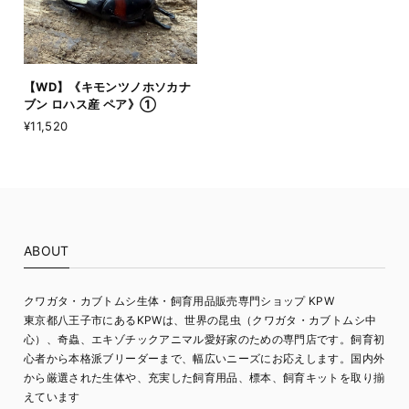
【WD】《キモンツノホソカナ
ブン ロハス産 ペア》①
¥11,520
ABOUT
クワガタ・カブトムシ生体・飼育用品販売専門ショップ KPW
東京都八王子市にあるKPWは、世界の昆虫（クワガタ・カブトムシ中
心）、奇蟲、エキゾチックアニマル愛好家のための専門店です。飼育初
心者から本格派ブリーダーまで、幅広いニーズにお応えします。国内外
から厳選された生体や、充実した飼育用品、標本、飼育キットを取り揃
えています