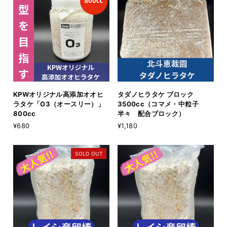
KPWオリジナル高添加オオヒ
タダノヒラタケ ブロック
ラタケ「O3（オースリー）」
3500cc（コマメ・中粒子
800cc
半々 配合ブロック）
¥680
¥1,180
SOLD OUT