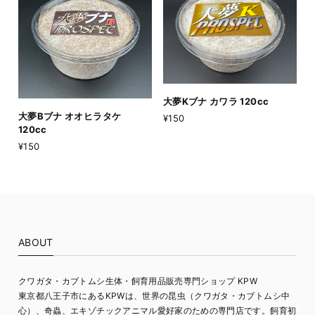
大夢Kブナ カワラ 120cc
大夢Bブナ オオヒラタケ
¥150
120cc
¥150
ABOUT
クワガタ・カブトムシ生体・飼育用品販売専門ショップ KPW
東京都八王子市にあるKPWは、世界の昆虫（クワガタ・カブトムシ中
心）、奇蟲、エキゾチックアニマル愛好家のための専門店です。飼育初