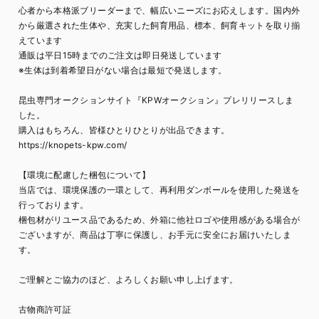
心者から本格派ブリーダーまで、幅広いニーズにお応えします。国内外
から厳選された生体や、充実した飼育用品、標本、飼育キットを取り揃
えています
通販は平日15時までのご注文は即日発送しています
※生体は到着希望日がない場合は最短で発送します。
昆虫専門オークションサイト『KPWオークション』プレリリースしま
した。
購入はもちろん、皆様ひとりひとりが出品できます。
https://knopets-kpw.com/
【環境に配慮した梱包について】
当店では、環境保護の一環として、再利用ダンボールを使用した発送を
行っております。
梱包材がリユース品であるため、外箱に他社ロゴや使用感がある場合が
ございますが、商品は丁寧に保護し、お手元に安全にお届けいたしま
す。
ご理解とご協力のほど、よろしくお願い申し上げます。
古物商許可証