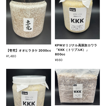
KPWオリジナル高添加カワラ
「KKK（トリプルK）」
【壱究】オオヒラタケ 2000cc
800cc
¥1,480
¥660