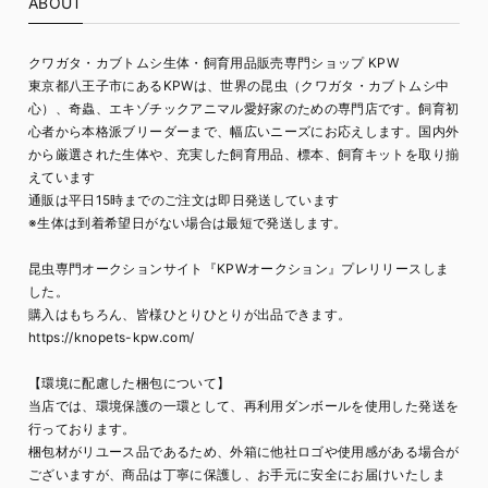
ABOUT
クワガタ・カブトムシ生体・飼育用品販売専門ショップ KPW
東京都八王子市にあるKPWは、世界の昆虫（クワガタ・カブトムシ中
心）、奇蟲、エキゾチックアニマル愛好家のための専門店です。飼育初
心者から本格派ブリーダーまで、幅広いニーズにお応えします。国内外
から厳選された生体や、充実した飼育用品、標本、飼育キットを取り揃
えています
通販は平日15時までのご注文は即日発送しています
※生体は到着希望日がない場合は最短で発送します。
昆虫専門オークションサイト『KPWオークション』プレリリースしま
した。
購入はもちろん、皆様ひとりひとりが出品できます。
https://knopets-kpw.com/
【環境に配慮した梱包について】
当店では、環境保護の一環として、再利用ダンボールを使用した発送を
行っております。
梱包材がリユース品であるため、外箱に他社ロゴや使用感がある場合が
ございますが、商品は丁寧に保護し、お手元に安全にお届けいたしま