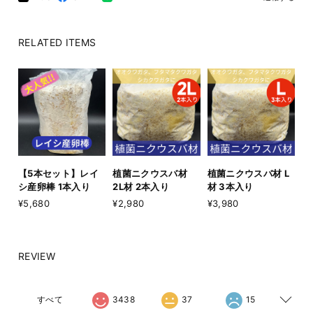
RELATED ITEMS
【5本セット】レイ
植菌ニクウスバ材
植菌ニクウスバ材 L
シ産卵棒 1本入り
2L材 2本入り
材 3本入り
¥5,680
¥2,980
¥3,980
REVIEW
すべて
3438
37
15