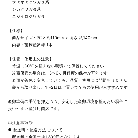
・フタマタクワガタ系
・シカクワガタ系
・ニジイロクワガタ
【仕様】
・商品サイズ：直径 約110mm × 高さ 約140mm
・内容：菌床産卵棒 1本
【保管・使用上の注意】
・常温（30℃を超えない環境）で保管してください
・冷蔵保管の場合は、3〜6ヶ月程度の保存が可能です
・表面が茶色く変色していても、品質・使用には問題ありません
・袋から取り出し、1〜2日ほど置いてからの使用がおすすめです
産卵準備の手間を抑えつつ、安定した産卵環境を整えたい場合に
扱いやすい産卵用菌床です。
◎注意事項◎
● 配送料・配送方法について
・配送料は全国一律1,300円となります。