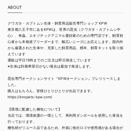
ABOUT
クワガタ・カブトムシ生体・飼育用品販売専門ショップ KPW
東京都八王子市にあるKPWは、世界の昆虫（クワガタ・カブトムシ中
心）、奇蟲、エキゾチックアニマル愛好家のための専門店です。飼育初
心者から本格派ブリーダーまで、幅広いニーズにお応えします。国内外
から厳選された生体や、充実した飼育用品、標本、飼育キットを取り揃
えています
通販は平日15時までのご注文は即日発送しています
※生体は到着希望日がない場合は最短で発送します。
昆虫専門オークションサイト『KPWオークション』プレリリースしま
した。
購入はもちろん、皆様ひとりひとりが出品できます。
https://knopets-kpw.com/
【環境に配慮した梱包について】
当店では、環境保護の一環として、再利用ダンボールを使用した発送を
行っております。
梱包材がリユース品であるため、外箱に他社ロゴや使用感がある場合が