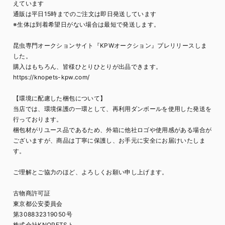
えています
通販は平日15時までのご注文は即日発送しています
※生体は到着希望日がない場合は最短で発送します。
昆虫専門オークションサイト『KPWオークション』プレリリースしま
した。
購入はもちろん、皆様ひとりひとりが出品できます。
https://knopets-kpw.com/
【環境に配慮した梱包について】
当店では、環境保護の一環として、再利用ダンボールを使用した発送を
行っております。
梱包材がリユース品であるため、外箱に他社ロゴや使用感がある場合が
ございますが、商品は丁寧に保護し、お手元に安全にお届けいたしま
す。
ご理解とご協力のほど、よろしくお願い申し上げます。
古物商許可証
東京都公安委員会
第308832319050号
株式会社KNOPETSト