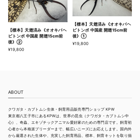
【標本】天翅済み《オオキバヘ
【標本】天翅済み《オオキバヘ
ビトンボ 中国産 開翅15cm前
ビトンボ 中国産 開翅15cm前
後》①
後》②
¥19,800
¥19,800
ABOUT
クワガタ・カブトムシ生体・飼育用品販売専門ショップ KPW
東京都八王子市にあるKPWは、世界の昆虫（クワガタ・カブトムシ中
心）、奇蟲、エキゾチックアニマル愛好家のための専門店です。飼育初
心者から本格派ブリーダーまで、幅広いニーズにお応えします。国内外
から厳選された生体や、充実した飼育用品、標本、飼育キットを取り揃