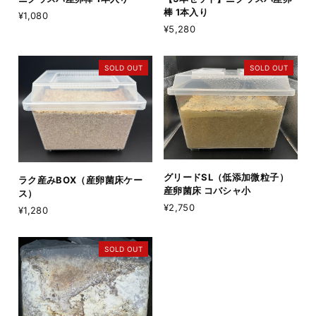
棒 1本入り
¥1,080
¥5,280
SOLD OUT
SOLD OUT
グリードSL（低添加微粒子）
ラク産みBOX（産卵菌床ケー
産卵菌床 コバシャ小
ス）
¥2,750
¥1,280
SOLD OUT