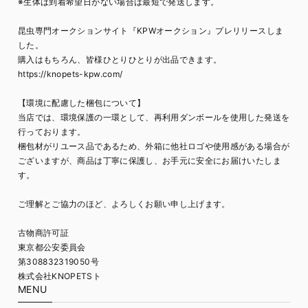
※生体は到着希望日がない場合は最短で発送します。
昆虫専門オークションサイト『KPWオークション』プレリリースしま
した。
購入はもちろん、皆様ひとりひとりが出品できます。
https://knopets-kpw.com/
【環境に配慮した梱包について】
当店では、環境保護の一環として、再利用ダンボールを使用した発送を
行っております。
梱包材がリユース品であるため、外箱に他社ロゴや使用感がある場合が
ございますが、商品は丁寧に保護し、お手元に安全にお届けいたしま
す。
ご理解とご協力のほど、よろしくお願い申し上げます。
古物商許可証
東京都公安委員会
第308832319050号
株式会社KNOPETSト
MENU