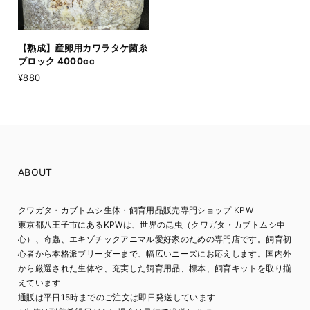
【熟成】産卵用カワラタケ菌糸
ブロック 4000cc
¥880
ABOUT
クワガタ・カブトムシ生体・飼育用品販売専門ショップ KPW
東京都八王子市にあるKPWは、世界の昆虫（クワガタ・カブトムシ中
心）、奇蟲、エキゾチックアニマル愛好家のための専門店です。飼育初
心者から本格派ブリーダーまで、幅広いニーズにお応えします。国内外
から厳選された生体や、充実した飼育用品、標本、飼育キットを取り揃
えています
通販は平日15時までのご注文は即日発送しています