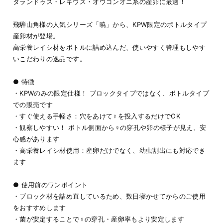
タランドゥス・レギウス・オウゴンオニ系の産卵に最適！
飛騨山角様の人気シリーズ「暁」から、KPW限定のボトルタイプ
産卵材が登場。
高栄養レイシ材をボトルに詰め込んだ、使いやすく管理もしやす
いこだわりの逸品です。
● 特徴
・KPWのみの限定仕様！ ブロックタイプではなく、ボトルタイプ
での販売です
・すぐ使える手軽さ：穴をあけて♀を投入するだけでOK
・観察しやすい！ ボトル側面から♀の穿孔や卵の様子が見え、安
心感があります
・高栄養レイシ材使用：産卵だけでなく、幼虫割出にも対応でき
ます
● 使用前のワンポイント
・ブロック材を詰め直しているため、数日寝かせてからのご使用
をおすすめします
・菌が安定することで♀の穿孔・産卵率もより安定します