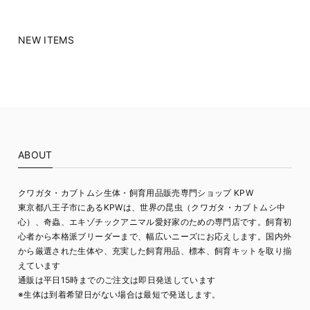
NEW ITEMS
ABOUT
クワガタ・カブトムシ生体・飼育用品販売専門ショップ KPW
東京都八王子市にあるKPWは、世界の昆虫（クワガタ・カブトムシ中
心）、奇蟲、エキゾチックアニマル愛好家のための専門店です。飼育初
心者から本格派ブリーダーまで、幅広いニーズにお応えします。国内外
から厳選された生体や、充実した飼育用品、標本、飼育キットを取り揃
えています
通販は平日15時までのご注文は即日発送しています
※生体は到着希望日がない場合は最短で発送します。