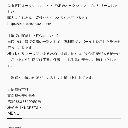
昆虫専門オークションサイト『KPWオークション』プレリリースしま
した。
購入はもちろん、皆様ひとりひとりが出品できます。
https://knopets-kpw.com/
【環境に配慮した梱包について】
当店では、環境保護の一環として、再利用ダンボールを使用した発送を
行っております。
梱包材がリユース品であるため、外箱に他社ロゴや使用感がある場合が
ございますが、商品は丁寧に保護し、お手元に安全にお届けいたしま
す。
ご理解とご協力のほど、よろしくお願い申し上げます。
古物商許可証
東京都公安委員会
第308832319050号
株式会社KNOPETSト
MENU
店舗情報