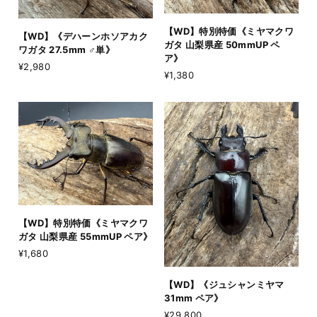
【WD】特別特価《ミヤマクワ
【WD】《デハーンホソアカク
ガタ 山梨県産 50mmUP ペ
ワガタ 27.5mm ♂単》
ア》
¥2,980
¥1,380
【WD】特別特価《ミヤマクワ
ガタ 山梨県産 55mmUP ペア》
¥1,680
【WD】《ジュシャンミヤマ
31mm ペア》
¥29,800