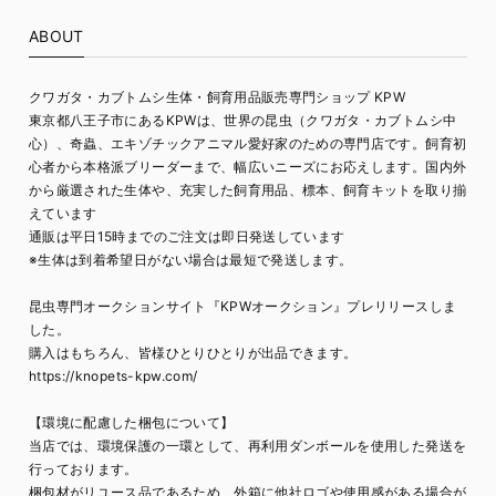
ABOUT
クワガタ・カブトムシ生体・飼育用品販売専門ショップ KPW
東京都八王子市にあるKPWは、世界の昆虫（クワガタ・カブトムシ中
心）、奇蟲、エキゾチックアニマル愛好家のための専門店です。飼育初
心者から本格派ブリーダーまで、幅広いニーズにお応えします。国内外
から厳選された生体や、充実した飼育用品、標本、飼育キットを取り揃
えています
通販は平日15時までのご注文は即日発送しています
※生体は到着希望日がない場合は最短で発送します。
昆虫専門オークションサイト『KPWオークション』プレリリースしま
した。
購入はもちろん、皆様ひとりひとりが出品できます。
https://knopets-kpw.com/
【環境に配慮した梱包について】
当店では、環境保護の一環として、再利用ダンボールを使用した発送を
行っております。
梱包材がリユース品であるため、外箱に他社ロゴや使用感がある場合が