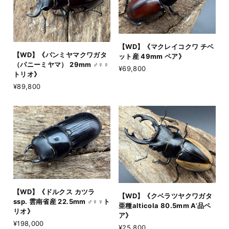
【WD】《マクレイコクワ チベ
【WD】《パンミヤマクワガタ
ット産 49mm ペア》
（パニーミヤマ） 29mm ♂♀♀
¥69,800
トリオ》
¥89,800
【WD】《ドルクス カツラ
【WD】《クベラツヤクワガタ
ssp. 雲南省産 22.5mm ♂♀♀ト
亜種alticola 80.5mm A’品ペ
リオ》
ア》
¥198,000
¥25,800