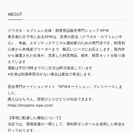
ABOUT
クワガタ・カブトムシ生体・飼育用品販売専門ショップ KPW
東京都八王子市にあるKPWは、世界の昆虫（クワガタ・カブトムシ中
心）、奇蟲、エキゾチックアニマル愛好家のための専門店です。飼育初
心者から本格派ブリーダーまで、幅広いニーズにお応えします。国内外
から厳選された生体や、充実した飼育用品、標本、飼育キットを取り揃
えています
通販は平日15時までのご注文は即日発送しています
※生体は到着希望日がない場合は最短で発送します。
昆虫専門オークションサイト『KPWオークション』プレリリースしま
した。
購入はもちろん、皆様ひとりひとりが出品できます。
https://knopets-kpw.com/
【環境に配慮した梱包について】
当店では、環境保護の一環として、再利用ダンボールを使用した発送を
行っております。