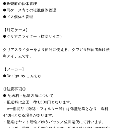
●販売前の個体管理
●同ケース内での複数個体管理
●メス個体の管理
【対応ケース】
●クリアスライダー（標準サイズ）
クリアスライダーをより便利に使える、クワガタ飼育者向け便
利アイテムです。
【メーカー】
●Design by こんちゅ
◎注意事項◎
● 配送料・配送方法について
・配送料は全国一律1,300円となります。
※一部商品（雑誌・フィルター等）は薄型配送となり、送料
440円となる場合があります。
・配送はヤマト運輸／ゆうパック／佐川急便にて行います。