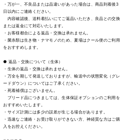
・万が一、不良品または品違いがあった場合は、商品到着後3
日以内にご連絡ください。
内容確認後、送料着払いにてご返品いただき、良品との交換
または返金にて対応いたします。
・お客様都合による返品・交換は承れません。
・菌糸類は生き物・ナマモノのため、夏場はクール便のご利用
をおすすめします。
● 返品・交換について（生体）
・生体の返品・交換は承れません。
・万全を期して発送しておりますが、輸送中の状態変化（グレ
ードダウン）についてはご了承ください。
・死着補償はございません。
ブリード品につきましては、生体保証オプションのご利用を
おすすめいたします。
・サイズ計測には多少の誤差が生じる場合があります。
・迅速なご連絡・お受け取りができない方、神経質な方はご購
入をお控えください。