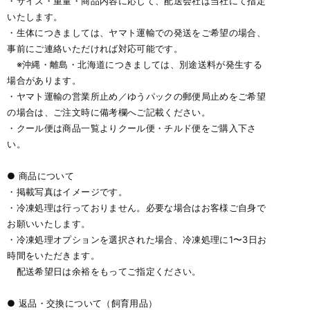
・サイズ・重量・商品内容に応じて、配送会社は当社にて指定
いたします。
・生体につきましては、ヤマト運輸での発送をご希望の場合、
事前にご連絡いただければ対応可能です。
※沖縄・離島・北海道につきましては、別途送料が発生する
場合があります。
・ヤマト運輸の営業所止め／ゆうパックの郵便局止めをご希望
の場合は、ご注文時に備考欄へご記載ください。
・クール便は商品一覧よりクール便・チルド便をご購入下さ
い。
● 商品について
・掲載写真はイメージです。
・冷凍処理は行っておりません。必要な場合はお客様ご自身で
お願いいたします。
・冷凍処理オプションを選択された場合、冷凍処理に1〜3日お
時間をいただきます。
配送希望日は余裕をもってご指定ください。
● 返品・交換について（飼育用品）