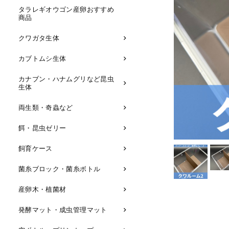
タラレギオウゴン産卵おすすめ
商品
クワガタ生体
カブトムシ生体
カナブン・ハナムグリなど昆虫
生体
両生類・奇蟲など
餌・昆虫ゼリー
飼育ケース
菌糸ブロック・菌糸ボトル
産卵木・植菌材
発酵マット・成虫管理マット