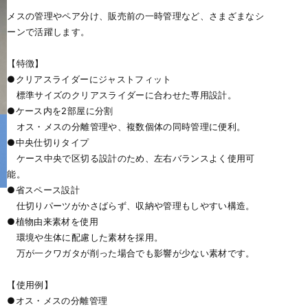
メスの管理やペア分け、販売前の一時管理など、さまざまなシ
ーンで活躍します。
【特徴】
●クリアスライダーにジャストフィット
標準サイズのクリアスライダーに合わせた専用設計。
●ケース内を2部屋に分割
オス・メスの分離管理や、複数個体の同時管理に便利。
●中央仕切りタイプ
ケース中央で区切る設計のため、左右バランスよく使用可
能。
●省スペース設計
仕切りパーツがかさばらず、収納や管理もしやすい構造。
●植物由来素材を使用
環境や生体に配慮した素材を採用。
万が一クワガタが削った場合でも影響が少ない素材です。
【使用例】
●オス・メスの分離管理