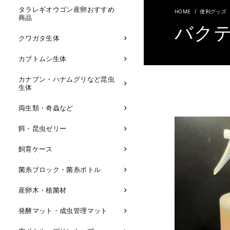
タラレギオウゴン産卵おすすめ
便利グッズ
商品
バク
クワガタ生体
カブトムシ生体
カナブン・ハナムグリなど昆虫
生体
両生類・奇蟲など
餌・昆虫ゼリー
飼育ケース
菌糸ブロック・菌糸ボトル
産卵木・植菌材
発酵マット・成虫管理マット