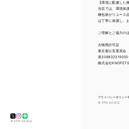
【環境に配慮した
当店では、環境保
梱包材がリユース
は丁寧に保護し、
ご理解とご協力の
古物商許可証
東京都公安委員会
第30883231905
株式会社KNOPET
プライバシーポリシー
© KPW BASE店
© KPW BASE店