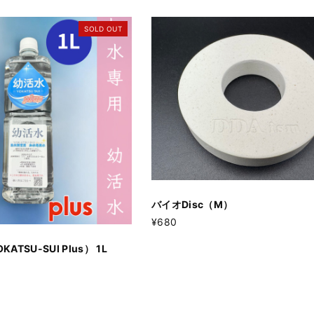
SOLD OUT
バイオDisc（M）
¥680
KATSU-SUI Plus） 1L