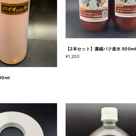
【2本セット】濃縮バク産水 500m
¥1,200
00ml