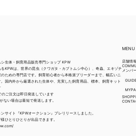
MENU
店舗情
シ生体・飼育用品販売専門ショップ KPW
COMM
あるKPWは、世界の昆虫（クワガタ・カブトムシ中心）、奇蟲、エキゾチ
メンバ
家のための専門店です。飼育初心者から本格派ブリーダーまで、幅広いニ
GUID
す。国内外から厳選された生体や、充実した飼育用品、標本、飼育キット
す
MYPA
でのご注文は即日発送しています
SHOPPI
日がない場合は最短で発送します。
CONTA
ョンサイト『KPWオークション』プレリリースしました。
皆様ひとりひとりが出品できます。
pw.com/