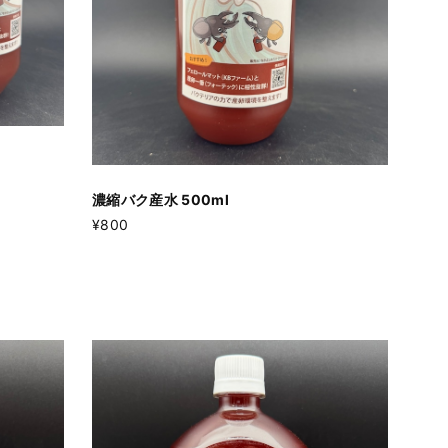
l
濃縮バク産水 500ml
¥800