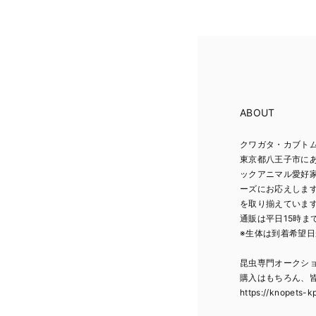
ABOUT
クワガタ・カブトム
東京都八王子市に
ックアニマル愛好
ーズにお応えしま
を取り揃えていま
通販は平日15時ま
※生体は到着希望
昆虫専門オークシ
購入はもちろん、
https://knopets-k