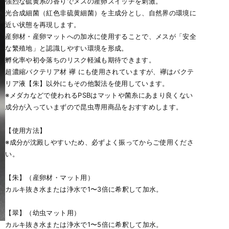
強烈な硫黄系の香りでメスの産卵スイッチを刺激。
光合成細菌（紅色非硫黄細菌）を主成分とし、自然界の環境に
近い状態を再現します。
産卵材・産卵マットへの加水に使用することで、メスが「安全
な繁殖地」と認識しやすい環境を形成。
孵化率や初令落ちのリスク軽減も期待できます。
超濃縮バクテリア材 襷 にも使用されていますが、襷はバクテ
リア液【朱】以外にもその他製法を使用しています。
※メダカなどで使われるPSBはマットや菌糸にあまり良くない
成分が入っていまずので昆虫専用商品をおすすめします。
【使用方法】
※成分が沈殿しやすいため、必ずよく振ってからご使用くださ
い。
【朱】（産卵材・マット用）
カルキ抜き水または浄水で1〜3倍に希釈して加水。
【翠】（幼虫マット用）
カルキ抜き水または浄水で1〜5倍に希釈して加水。