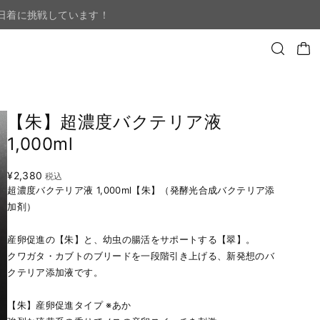
日着に挑戦しています！
【朱】超濃度バクテリア液
1,000ml
¥2,380
税込
超濃度バクテリア液 1,000ml【朱】（発酵光合成バクテリア添
加剤）
産卵促進の【朱】と、幼虫の腸活をサポートする【翠】。
クワガタ・カブトのブリードを一段階引き上げる、新発想のバ
クテリア添加液です。
【朱】産卵促進タイプ ※あか