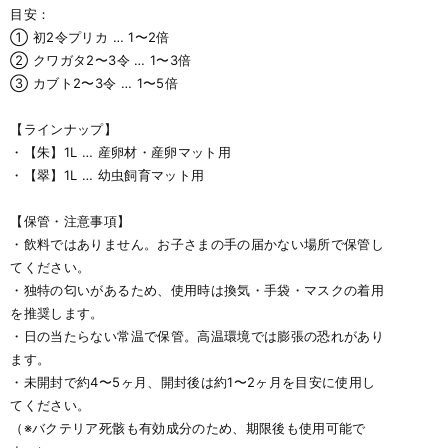
目安：
① 初2令プリカ … 1〜2倍
② クワガタ2〜3令 … 1〜3倍
③ カブト2〜3令 … 1〜5倍
【ラインナップ】
・【朱】1L … 産卵材・産卵マット用
・【翠】1L … 幼虫飼育マット用
【保管・注意事項】
・飲料ではありません。お子さまの手の届かない場所で保管し
てください。
・独特の匂いがあるため、使用時は換気・手袋・マスクの着用
を推奨します。
・日の当たらない常温で保管。高温環境では膨張の恐れがあり
ます。
・未開封で約4〜5ヶ月、開封後は約1〜2ヶ月を目安に使用し
てください。
（※バクテリア死骸も有効成分のため、期限後も使用可能で