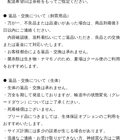
配送希望日は余裕をもってご指定ください。
● 返品・交換について（飼育用品）
・万が一、不良品または品違いがあった場合は、商品到着後3
日以内にご連絡ください。
内容確認後、送料着払いにてご返品いただき、良品との交換
または返金にて対応いたします。
・お客様都合による返品・交換は承れません。
・菌糸類は生き物・ナマモノのため、夏場はクール便のご利用
をおすすめします。
● 返品・交換について（生体）
・生体の返品・交換は承れません。
・万全を期して発送しておりますが、輸送中の状態変化（グレ
ードダウン）についてはご了承ください。
・死着補償はございません。
ブリード品につきましては、生体保証オプションのご利用を
おすすめいたします。
・サイズ計測には多少の誤差が生じる場合があります。
・迅速なご連絡・お受け取りができない方、神経質な方はご購