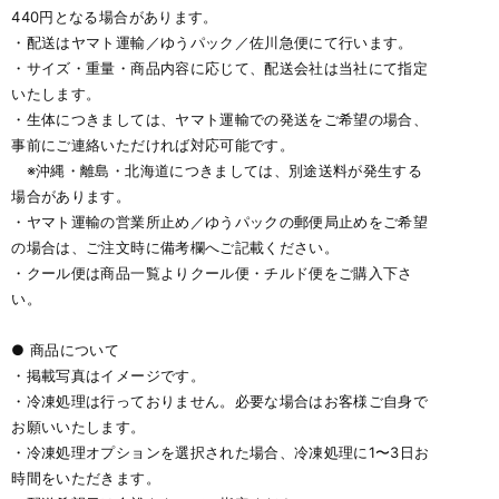
440円となる場合があります。
・配送はヤマト運輸／ゆうパック／佐川急便にて行います。
・サイズ・重量・商品内容に応じて、配送会社は当社にて指定
いたします。
・生体につきましては、ヤマト運輸での発送をご希望の場合、
事前にご連絡いただければ対応可能です。
※沖縄・離島・北海道につきましては、別途送料が発生する
場合があります。
・ヤマト運輸の営業所止め／ゆうパックの郵便局止めをご希望
の場合は、ご注文時に備考欄へご記載ください。
・クール便は商品一覧よりクール便・チルド便をご購入下さ
い。
● 商品について
・掲載写真はイメージです。
・冷凍処理は行っておりません。必要な場合はお客様ご自身で
お願いいたします。
・冷凍処理オプションを選択された場合、冷凍処理に1〜3日お
時間をいただきます。