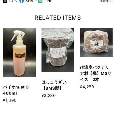
POST
SHARE
LINE
通報する
RELATED ITEMS
超濃度バクテリ
ア材【襷】MSサ
イズ 2本
はっこうざい
¥4,280
バイオmist G
【BMS製】
400ml
¥3,280
¥1,690