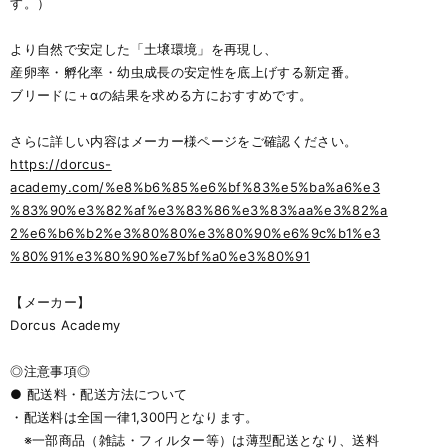
す。）
より自然で安定した「土壌環境」を再現し、
産卵率・孵化率・幼虫成長の安定性を底上げする新定番。
ブリードに＋αの結果を求める方におすすめです。
さらに詳しい内容はメーカー様ページをご確認ください。
https://dorcus-
academy.com/%e8%b6%85%e6%bf%83%e5%ba%a6%e3
%83%90%e3%82%af%e3%83%86%e3%83%aa%e3%82%a
2%e6%b6%b2%e3%80%80%e3%80%90%e6%9c%b1%e3
%80%91%e3%80%90%e7%bf%a0%e3%80%91
【メーカー】
Dorcus Academy
◎注意事項◎
● 配送料・配送方法について
・配送料は全国一律1,300円となります。
※一部商品（雑誌・フィルター等）は薄型配送となり、送料