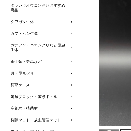
タラレギオウゴン産卵おすすめ
商品
クワガタ生体
カブトムシ生体
カナブン・ハナムグリなど昆虫
生体
両生類・奇蟲など
餌・昆虫ゼリー
飼育ケース
菌糸ブロック・菌糸ボトル
産卵木・植菌材
発酵マット・成虫管理マット