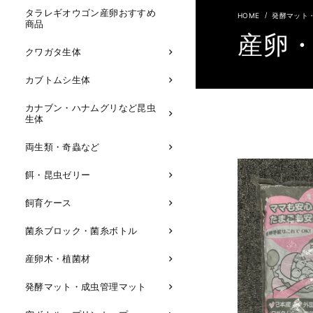
タラレギオウゴン産卵おすすめ
発酵マット
商品
産卵
クワガタ生体
カブトムシ生体
カナブン・ハナムグリなど昆虫
生体
両生類・奇蟲など
餌・昆虫ゼリー
飼育ケース
菌糸ブロック・菌糸ボトル
産卵木・植菌材
発酵マット・成虫管理マット