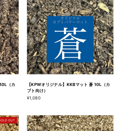
10L（カ
【KPWオリジナル】KKBマット 蒼 10L（カ
ブト向け）
¥1,080
SOLD OUT