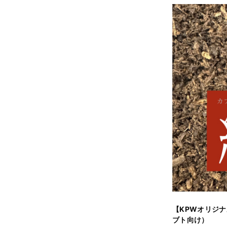
【KPWオリジナル
ブト向け）