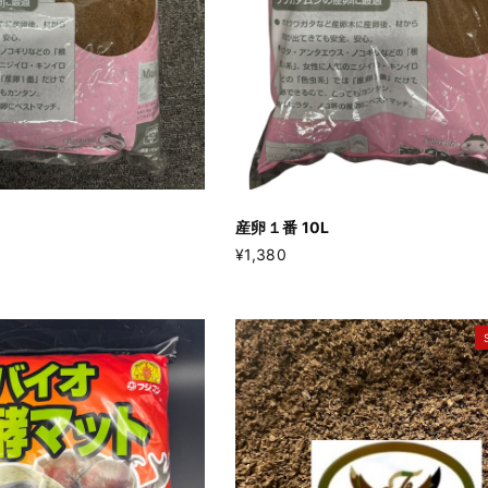
産卵１番 10L
¥1,380