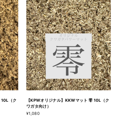
10L（ク
【KPWオリジナル】KKWマット 零 10L（ク
ワガタ向け）
¥1,080