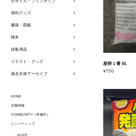
空ボトル・プリンカップ
便利グッズ
書籍・図鑑
標本
採集用品
イラスト・グッズ
産卵１番 5L
¥750
過去生体アーカイブ
HOME
店舗情報
COMMUNITY（準備中）
メンバーシップ
GUIDE