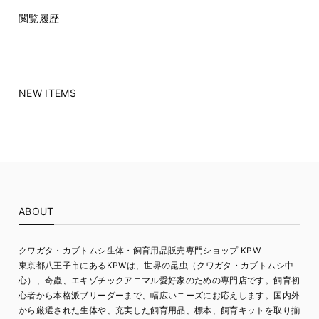
閲覧履歴
NEW ITEMS
ABOUT
クワガタ・カブトムシ生体・飼育用品販売専門ショップ KPW
東京都八王子市にあるKPWは、世界の昆虫（クワガタ・カブトムシ中
心）、奇蟲、エキゾチックアニマル愛好家のための専門店です。飼育初
心者から本格派ブリーダーまで、幅広いニーズにお応えします。国内外
から厳選された生体や、充実した飼育用品、標本、飼育キットを取り揃