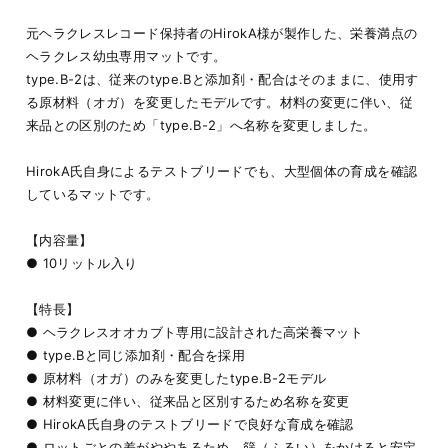
元ヘラクレスレコード保持者のHirokA様が製作した、栄養満点の
ヘラクレス幼虫専用マットです。
type.B-2は、従来のtype.Bと添加剤・配合はそのままに、使用す
る原材料（オガ）を変更したモデルです。材料の変更に伴い、従
来品との区別のため「type.B-2」へ名称を変更しました。
HirokA氏自身によるテストブリードでも、大型個体の育成を確認
しているマットです。
【内容量】
● 10リットル入り
【特長】
● ヘラクレスオオカブト専用に設計された高栄養マット
● type.Bと同じ添加剤・配合を採用
● 原材料（オガ）のみを変更したtype.B-2モデル
● 材料変更に伴い、従来品と区別するため名称を変更
● HirokA氏自身のテストブリードで良好な育成を確認
● ロットごとの差がややあるため、篩（ふるい）をかけると安定