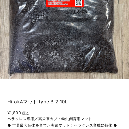
HirokAマット type.B-2 10L
¥1,890
税込
ヘラクレス専用／高栄養カブト幼虫飼育用マット
● 世界最大個体を育てた実績マット！ヘラクレス育成に特化 ●