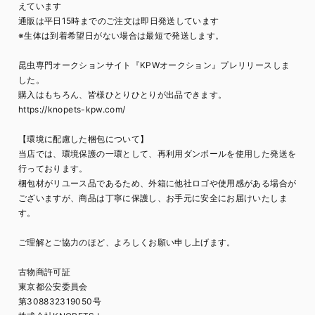
えています
通販は平日15時までのご注文は即日発送しています
※生体は到着希望日がない場合は最短で発送します。
昆虫専門オークションサイト『KPWオークション』プレリリースしま
した。
購入はもちろん、皆様ひとりひとりが出品できます。
https://knopets-kpw.com/
【環境に配慮した梱包について】
当店では、環境保護の一環として、再利用ダンボールを使用した発送を
行っております。
梱包材がリユース品であるため、外箱に他社ロゴや使用感がある場合が
ございますが、商品は丁寧に保護し、お手元に安全にお届けいたしま
す。
ご理解とご協力のほど、よろしくお願い申し上げます。
古物商許可証
東京都公安委員会
第308832319050号