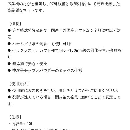
広葉樹のおがを植菌し、特殊設備と添加剤を用いて完熟発酵した
高品質なマットです。
【特長】
● 完全熟成発酵済みで、国産・外国産カブトムシ全般に幅広く対
応
● ハナムグリ系の飼育にも使用可能
● ヘラクレスオオカブト種で140〜150mm級の羽化報告が多数あ
り
● 無添加で安心・安全
● 中粒子チップとパウダーのミックス仕様
【使用方法】
● 使用前にガス抜きを行い、臭いを抑えてからご使用ください。
● 発酵が進んでいる場合、開封後の空気に触れることで安定しま
す。
【仕様】
・内容量：10L