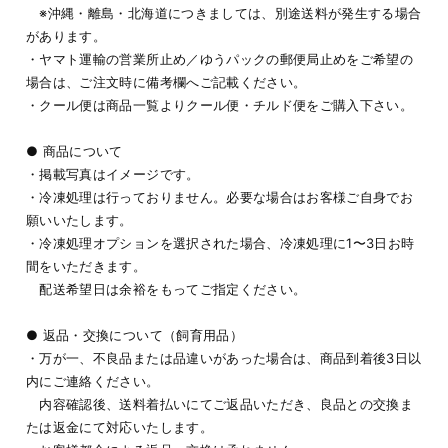
※沖縄・離島・北海道につきましては、別途送料が発生する場合
があります。
・ヤマト運輸の営業所止め／ゆうパックの郵便局止めをご希望の
場合は、ご注文時に備考欄へご記載ください。
・クール便は商品一覧よりクール便・チルド便をご購入下さい。
● 商品について
・掲載写真はイメージです。
・冷凍処理は行っておりません。必要な場合はお客様ご自身でお
願いいたします。
・冷凍処理オプションを選択された場合、冷凍処理に1〜3日お時
間をいただきます。
配送希望日は余裕をもってご指定ください。
● 返品・交換について（飼育用品）
・万が一、不良品または品違いがあった場合は、商品到着後3日以
内にご連絡ください。
内容確認後、送料着払いにてご返品いただき、良品との交換ま
たは返金にて対応いたします。