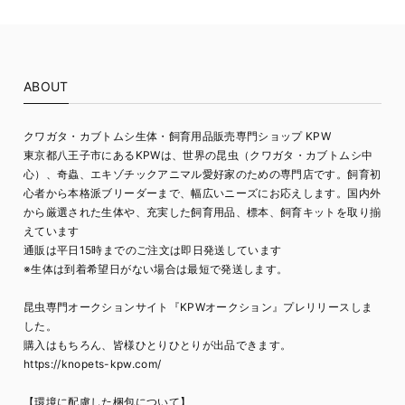
ABOUT
クワガタ・カブトムシ生体・飼育用品販売専門ショップ KPW
東京都八王子市にあるKPWは、世界の昆虫（クワガタ・カブトムシ中
心）、奇蟲、エキゾチックアニマル愛好家のための専門店です。飼育初
心者から本格派ブリーダーまで、幅広いニーズにお応えします。国内外
から厳選された生体や、充実した飼育用品、標本、飼育キットを取り揃
えています
通販は平日15時までのご注文は即日発送しています
※生体は到着希望日がない場合は最短で発送します。
昆虫専門オークションサイト『KPWオークション』プレリリースしま
した。
購入はもちろん、皆様ひとりひとりが出品できます。
https://knopets-kpw.com/
【環境に配慮した梱包について】