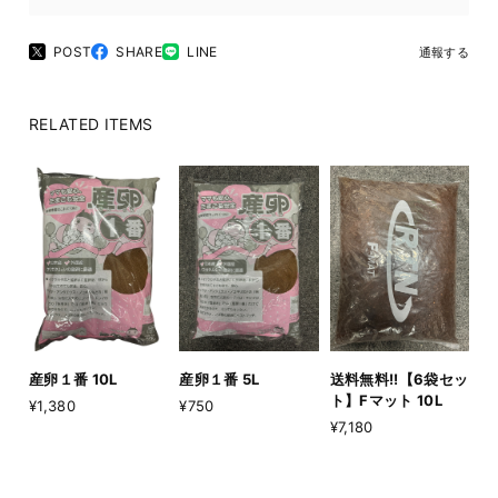
POST
SHARE
LINE
通報する
RELATED ITEMS
産卵１番 5L
送料無料!!【6袋セッ
産卵１番 10L
ト】Fマット 10L
¥750
¥1,380
¥7,180