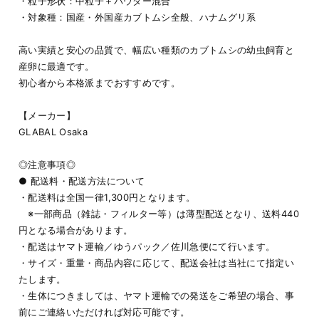
・粒子形状：中粒子＋パウダー混合
・対象種：国産・外国産カブトムシ全般、ハナムグリ系
高い実績と安心の品質で、幅広い種類のカブトムシの幼虫飼育と
産卵に最適です。
初心者から本格派までおすすめです。
【メーカー】
GLABAL Osaka
◎注意事項◎
● 配送料・配送方法について
・配送料は全国一律1,300円となります。
※一部商品（雑誌・フィルター等）は薄型配送となり、送料440
円となる場合があります。
・配送はヤマト運輸／ゆうパック／佐川急便にて行います。
・サイズ・重量・商品内容に応じて、配送会社は当社にて指定い
たします。
・生体につきましては、ヤマト運輸での発送をご希望の場合、事
前にご連絡いただければ対応可能です。