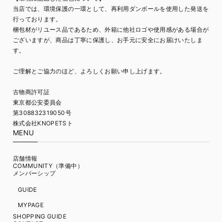
当店では、環境保護の一環として、再利用ダンボールを使用した発送を
行っております。
梱包材がリユース品であるため、外箱に他社ロゴや使用感がある場合が
ございますが、商品は丁寧に保護し、お手元に安全にお届けいたしま
す。
ご理解とご協力のほど、よろしくお願い申し上げます。
古物商許可証
東京都公安委員会
第308832319050号
株式会社KNOPETSト
MENU
店舗情報
COMMUNITY（準備中）
メンバーシップ
GUIDE
MYPAGE
SHOPPING GUIDE