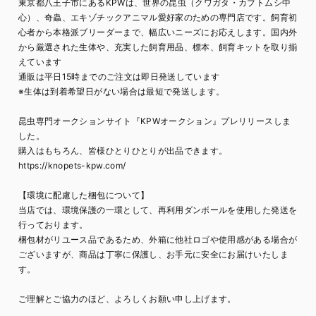
東京都八王子市にあるKPWは、世界の昆虫（クワガタ・カブトムシ中
心）、奇蟲、エキゾチックアニマル愛好家のための専門店です。飼育初
心者から本格派ブリーダーまで、幅広いニーズにお応えします。国内外
から厳選された生体や、充実した飼育用品、標本、飼育キットを取り揃
えています
通販は平日15時までのご注文は即日発送しています
※生体は到着希望日がない場合は最短で発送します。
昆虫専門オークションサイト『KPWオークション』プレリリースしま
した。
購入はもちろん、皆様ひとりひとりが出品できます。
https://knopets-kpw.com/
【環境に配慮した梱包について】
当店では、環境保護の一環として、再利用ダンボールを使用した発送を
行っております。
梱包材がリユース品であるため、外箱に他社ロゴや使用感がある場合が
ございますが、商品は丁寧に保護し、お手元に安全にお届けいたしま
す。
ご理解とご協力のほど、よろしくお願い申し上げます。