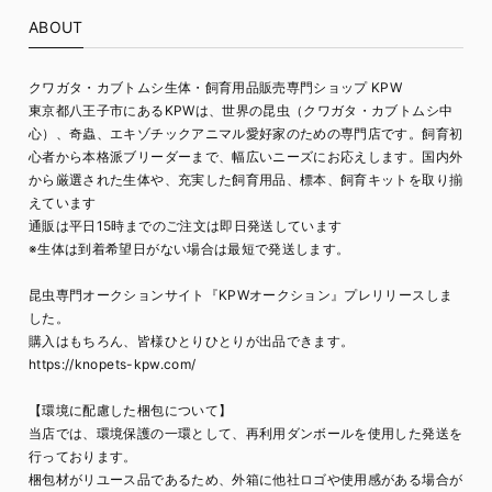
ABOUT
クワガタ・カブトムシ生体・飼育用品販売専門ショップ KPW
東京都八王子市にあるKPWは、世界の昆虫（クワガタ・カブトムシ中
心）、奇蟲、エキゾチックアニマル愛好家のための専門店です。飼育初
心者から本格派ブリーダーまで、幅広いニーズにお応えします。国内外
から厳選された生体や、充実した飼育用品、標本、飼育キットを取り揃
えています
通販は平日15時までのご注文は即日発送しています
※生体は到着希望日がない場合は最短で発送します。
昆虫専門オークションサイト『KPWオークション』プレリリースしま
した。
購入はもちろん、皆様ひとりひとりが出品できます。
https://knopets-kpw.com/
【環境に配慮した梱包について】
当店では、環境保護の一環として、再利用ダンボールを使用した発送を
行っております。
梱包材がリユース品であるため、外箱に他社ロゴや使用感がある場合が