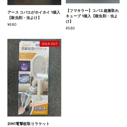
【フマキラー】コバエ超激取れ
アース コバエがホイホイ 1個入
キューブ 1個入【殺虫剤・虫よ
【殺虫剤・虫よけ】
け】
¥680
¥580
SOLD OUT
2IN1電撃蚊取りラケット