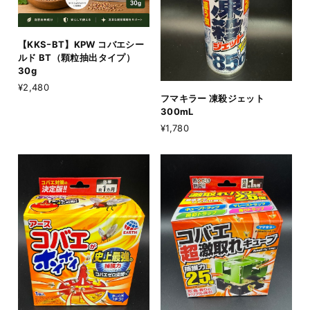
【KKSｰBT】KPW コバエシー
ルド BT（顆粒抽出タイプ）
30g
¥2,480
フマキラー 凍殺ジェット
300mL
¥1,780