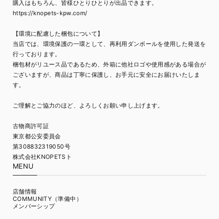
購入はもちろん、皆様ひとりひとりが出品できます。
https://knopets-kpw.com/
【環境に配慮した梱包について】
当店では、環境保護の一環として、再利用ダンボールを使用した発送を
行っております。
梱包材がリユース品であるため、外箱に他社ロゴや使用感がある場合が
ございますが、商品は丁寧に保護し、お手元に安全にお届けいたしま
す。
ご理解とご協力のほど、よろしくお願い申し上げます。
古物商許可証
東京都公安委員会
第308832319050号
株式会社KNOPETSト
MENU
店舗情報
COMMUNITY（準備中）
メンバーシップ