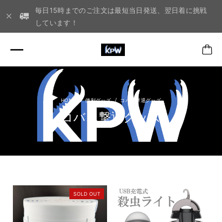
毎日15時までのご注文は最短当日発送、翌日着に挑戦
しています！
便利グッズ
コバエ撃退グッズ
コバエ撃退グッズ
SOLD OUT