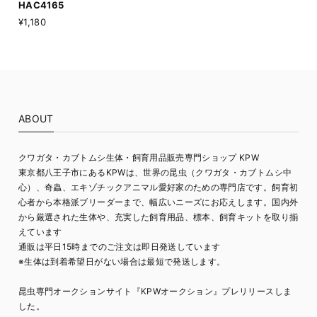
HAC4165
¥1,180
ABOUT
クワガタ・カブトムシ生体・飼育用品販売専門ショップ KPW
東京都八王子市にあるKPWは、世界の昆虫（クワガタ・カブトムシ中
心）、奇蟲、エキゾチックアニマル愛好家のための専門店です。飼育初
心者から本格派ブリーダーまで、幅広いニーズにお応えします。国内外
から厳選された生体や、充実した飼育用品、標本、飼育キットを取り揃
えています
通販は平日15時までのご注文は即日発送しています
※生体は到着希望日がない場合は最短で発送します。
昆虫専門オークションサイト『KPWオークション』プレリリースしま
した。