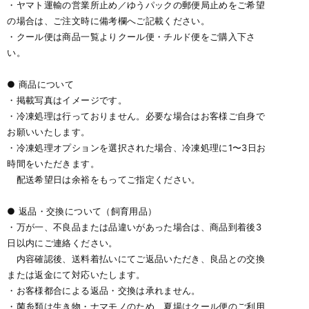
・ヤマト運輸の営業所止め／ゆうパックの郵便局止めをご希望
の場合は、ご注文時に備考欄へご記載ください。
・クール便は商品一覧よりクール便・チルド便をご購入下さ
い。
● 商品について
・掲載写真はイメージです。
・冷凍処理は行っておりません。必要な場合はお客様ご自身で
お願いいたします。
・冷凍処理オプションを選択された場合、冷凍処理に1〜3日お
時間をいただきます。
配送希望日は余裕をもってご指定ください。
● 返品・交換について（飼育用品）
・万が一、不良品または品違いがあった場合は、商品到着後3
日以内にご連絡ください。
内容確認後、送料着払いにてご返品いただき、良品との交換
または返金にて対応いたします。
・お客様都合による返品・交換は承れません。
・菌糸類は生き物・ナマモノのため、夏場はクール便のご利用