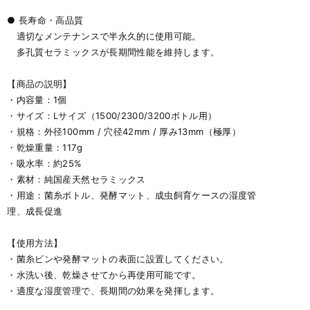
● 長寿命・高品質
適切なメンテナンスで半永久的に使用可能。
多孔質セラミックスが長期間性能を維持します。
【商品の説明】
・内容量：1個
・サイズ：Lサイズ（1500/2300/3200ボトル用）
・規格：外径100mm / 穴径42mm / 厚み13mm（極厚）
・乾燥重量：117g
・吸水率：約25%
・素材：純国産天然セラミックス
・用途：菌糸ボトル、発酵マット、成虫飼育ケースの湿度管
理、成長促進
【使用方法】
・菌糸ビンや発酵マットの表面に設置してください。
・水洗い後、乾燥させてから再使用可能です。
・適度な湿度管理で、長期間の効果を発揮します。