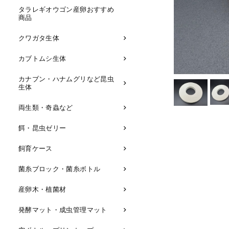
タラレギオウゴン産卵おすすめ
商品
クワガタ生体
カブトムシ生体
カナブン・ハナムグリなど昆虫
生体
両生類・奇蟲など
餌・昆虫ゼリー
飼育ケース
菌糸ブロック・菌糸ボトル
産卵木・植菌材
発酵マット・成虫管理マット