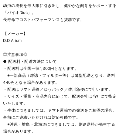
幼虫の成長を最大限に引き出し、健やかな飼育をサポートする
「バイオDisc」。
長寿命でコストパフォーマンスも抜群です。
【メーカー】
D.D.A ism
◎注意事項◎
● 配送料・配送方法について
・配送料は全国一律1,300円となります。
※一部商品（雑誌・フィルター等）は薄型配送となり、送料
440円となる場合があります。
・配送はヤマト運輸／ゆうパック／佐川急便にて行います。
・サイズ・重量・商品内容に応じて、配送会社は当社にて指定
いたします。
・生体につきましては、ヤマト運輸での発送をご希望の場合、
事前にご連絡いただければ対応可能です。
※沖縄・離島・北海道につきましては、別途送料が発生する
場合があります。