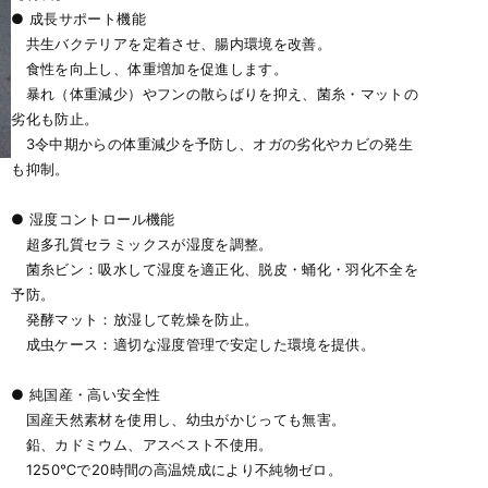
● 成長サポート機能
共生バクテリアを定着させ、腸内環境を改善。
食性を向上し、体重増加を促進します。
暴れ（体重減少）やフンの散らばりを抑え、菌糸・マットの
劣化も防止。
3令中期からの体重減少を予防し、オガの劣化やカビの発生
も抑制。
● 湿度コントロール機能
超多孔質セラミックスが湿度を調整。
菌糸ビン：吸水して湿度を適正化、脱皮・蛹化・羽化不全を
予防。
発酵マット：放湿して乾燥を防止。
成虫ケース：適切な湿度管理で安定した環境を提供。
● 純国産・高い安全性
国産天然素材を使用し、幼虫がかじっても無害。
鉛、カドミウム、アスベスト不使用。
1250℃で20時間の高温焼成により不純物ゼロ。