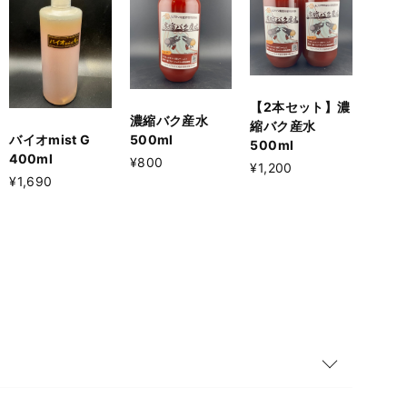
【2本セット】濃
濃縮バク産水
縮バク産水
500ml
バイオmist G
500ml
400ml
¥800
¥1,200
¥1,690