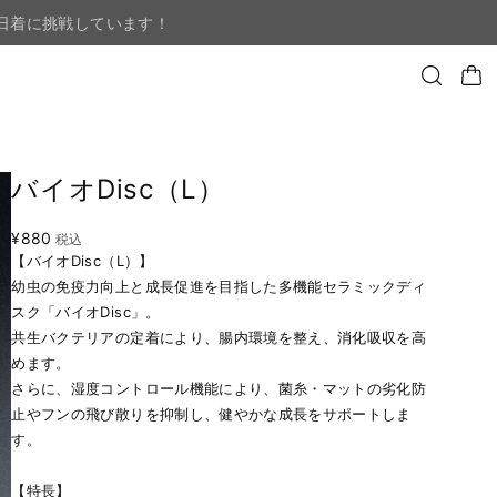
日着に挑戦しています！
バイオDisc（L）
¥880
税込
【バイオDisc（L）】
幼虫の免疫力向上と成長促進を目指した多機能セラミックディ
スク「バイオDisc」。
共生バクテリアの定着により、腸内環境を整え、消化吸収を高
めます。
さらに、湿度コントロール機能により、菌糸・マットの劣化防
止やフンの飛び散りを抑制し、健やかな成長をサポートしま
す。
【特長】