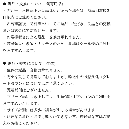
● 返品・交換について（飼育用品）
・万が一、不良品または品違いがあった場合は、商品到着後3
日以内にご連絡ください。
内容確認後、送料着払いにてご返品いただき、良品との交換
または返金にて対応いたします。
・お客様都合による返品・交換は承れません。
・菌糸類は生き物・ナマモノのため、夏場はクール便のご利用
をおすすめします。
● 返品・交換について（生体）
・生体の返品・交換は承れません。
・万全を期して発送しておりますが、輸送中の状態変化（グレ
ードダウン）についてはご了承ください。
・死着補償はございません。
ブリード品につきましては、生体保証オプションのご利用を
おすすめいたします。
・サイズ計測には多少の誤差が生じる場合があります。
・迅速なご連絡・お受け取りができない方、神経質な方はご購
入をお控えください。