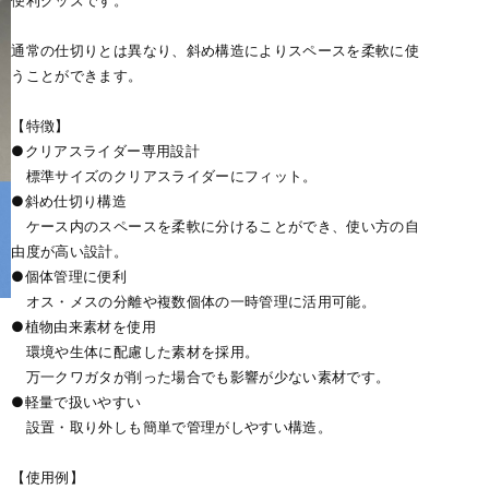
便利グッズです。
通常の仕切りとは異なり、斜め構造によりスペースを柔軟に使
うことができます。
【特徴】
●クリアスライダー専用設計
標準サイズのクリアスライダーにフィット。
●斜め仕切り構造
ケース内のスペースを柔軟に分けることができ、使い方の自
由度が高い設計。
●個体管理に便利
オス・メスの分離や複数個体の一時管理に活用可能。
●植物由来素材を使用
環境や生体に配慮した素材を採用。
万一クワガタが削った場合でも影響が少ない素材です。
●軽量で扱いやすい
設置・取り外しも簡単で管理がしやすい構造。
【使用例】