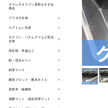
タラレギオウゴン産卵おすすめ
商品
クワガタ生体
カブトムシ生体
カナブン・ハナムグリなど昆虫
生体
両生類・奇蟲など
餌・昆虫ゼリー
飼育ケース
菌糸ブロック・菌糸ボトル
産卵木・植菌材
発酵マット・成虫管理マット