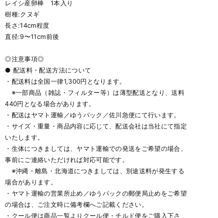
レイシ産卵棒 1本入り
樹種:クヌギ
長さ:14cm程度
直径:9〜11cm前後
◎注意事項◎
● 配送料・配送方法について
・配送料は全国一律1,300円となります。
※一部商品（雑誌・フィルター等）は薄型配送となり、送料
440円となる場合があります。
・配送はヤマト運輸／ゆうパック／佐川急便にて行います。
・サイズ・重量・商品内容に応じて、配送会社は当社にて指定
いたします。
・生体につきましては、ヤマト運輸での発送をご希望の場合、
事前にご連絡いただければ対応可能です。
※沖縄・離島・北海道につきましては、別途送料が発生する
場合があります。
・ヤマト運輸の営業所止め／ゆうパックの郵便局止めをご希望
の場合は、ご注文時に備考欄へご記載ください。
・クール便は商品一覧よりクール便・チルド便をご購入下さ