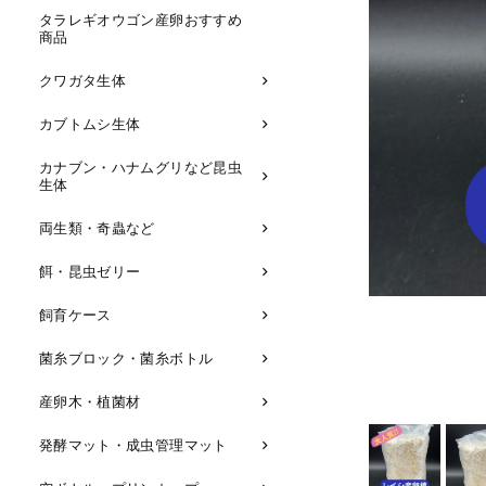
タラレギオウゴン産卵おすすめ
商品
クワガタ生体
カブトムシ生体
カナブン・ハナムグリなど昆虫
生体
両生類・奇蟲など
餌・昆虫ゼリー
飼育ケース
菌糸ブロック・菌糸ボトル
産卵木・植菌材
発酵マット・成虫管理マット