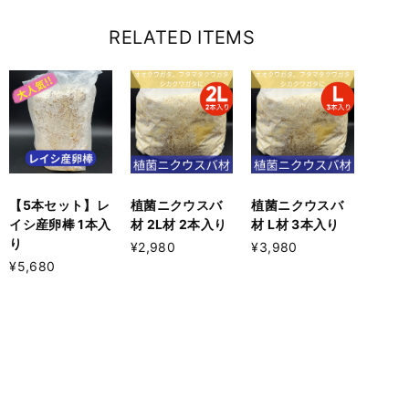
RELATED ITEMS
【5本セット】レ
植菌ニクウスバ
植菌ニクウスバ
イシ産卵棒 1本入
材 2L材 2本入り
材 L材 3本入り
り
¥2,980
¥3,980
¥5,680