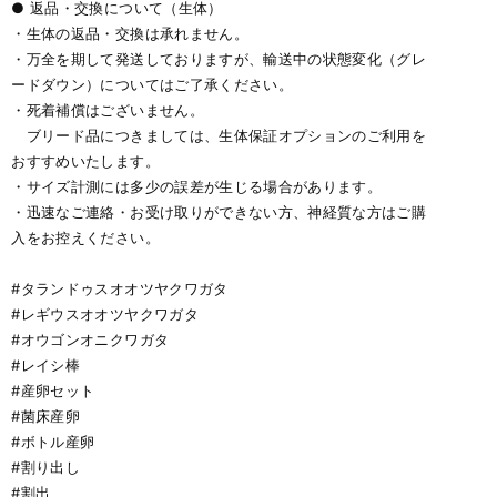
● 返品・交換について（生体）
・生体の返品・交換は承れません。
・万全を期して発送しておりますが、輸送中の状態変化（グレ
ードダウン）についてはご了承ください。
・死着補償はございません。
ブリード品につきましては、生体保証オプションのご利用を
おすすめいたします。
・サイズ計測には多少の誤差が生じる場合があります。
・迅速なご連絡・お受け取りができない方、神経質な方はご購
入をお控えください。
#タランドゥスオオツヤクワガタ
#レギウスオオツヤクワガタ
#オウゴンオニクワガタ
#レイシ棒
#産卵セット
#菌床産卵
#ボトル産卵
#割り出し
#割出