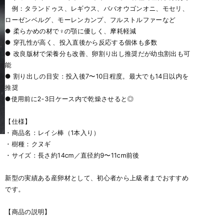
例：タランドゥス、レギウス、ババオウゴンオニ、モセリ、
ローゼンベルグ、モーレンカンプ、フルストルファーなど
● 柔らかめの材で♀の顎に優しく、摩耗軽減
● 穿孔性が高く、投入直後から反応する個体も多数
● 改良版材で栄養分も改善、卵割り出し推奨だが幼虫割出も可
能
● 割り出しの目安：投入後7〜10日程度。最大でも14日以内を
推奨
●使用前に2-3日ケース内で乾燥させると◎
【仕様】
・商品名：レイシ棒（1本入り）
・樹種：クヌギ
・サイズ：長さ約14cm／直径約9〜11cm前後
新型の実績ある産卵材として、初心者から上級者までおすすめ
です。
【商品の説明】