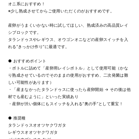
オニ系におすすめ！
※少し熟成させてからご使用いただくのがおすすめです。
産卵がうまくいかない時に試してほしい、熟成済みの高品質レイ
シブロックです。
タランドゥスやレギウス、オウゴンオニなどの産卵スイッチを入
れる“きっかけ作り”に最適です。
● おすすめポイント
・ボトルに詰めて「産卵用レイシボトル」として使用可能（かな
り熟成させているのでそのままの使用がおすすめ、二次発菌は難
しい可能性があります）
・「産まなかったタランドゥスに使ったら産卵開始 → その後は他
材でも産むように」といった実績あり
・産卵が渋い個体にもスイッチを入れる“奥の手”として重宝！
● 推奨種
タランドゥスオオツヤクワガタ
レギウスオオツヤクワガタ