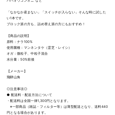
ババオウゴンオニ など
「なかなか産まない」「スイッチが入らない」そんな時に試した
い1本です。
ブロック派の方も、詰め替え派の方にもおすすめ！
【商品の説明】
原料：ナラ100%
使用菌種：マンネンタケ（霊芝・レイシ）
オガ：微粒子、中粒子混合
水分量：50%前後
【メーカー】
飛騨山角
◎注意事項◎
● 配送料・配送方法について
・配送料は全国一律1,300円となります。
※一部商品（雑誌・フィルター等）は薄型配送となり、送料440
円となる場合があります。