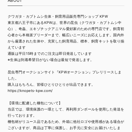
ABOUT
クワガタ・カブトムシ生体・飼育用品販売専門ショップ KPW
東京都八王子市にあるKPWは、世界の昆虫（クワガタ・カブトムシ中
心）、奇蟲、エキゾチックアニマル愛好家のための専門店です。飼育初
心者から本格派ブリーダーまで、幅広いニーズにお応えします。国内外
から厳選された生体や、充実した飼育用品、標本、飼育キットを取り揃
えています
通販は平日15時までのご注文は即日発送しています
※生体は到着希望日がない場合は最短で発送します。
昆虫専門オークションサイト『KPWオークション』プレリリースしま
した。
購入はもちろん、皆様ひとりひとりが出品できます。
https://knopets-kpw.com/
【環境に配慮した梱包について】
当店では、環境保護の一環として、再利用ダンボールを使用した発送を
行っております。
梱包材がリユース品であるため、外箱に他社ロゴや使用感がある場合が
ございますが、商品は丁寧に保護し、お手元に安全にお届けいたしま