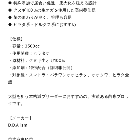
● 特殊添加で居食い促進、肥大化を狙える設計
● クヌギ100％の生オガを使用した高栄養仕様
● 菌のまわりが良く、管理も容易
● ヒラタ系・ドルクス系におすすめ
【仕様】
・容量：3500cc
・使用菌種：ヒラタケ
・原材料：クヌギ生オガ100％
・添加剤：特殊配合（詳細非公開）
・対象種：スマトラ・パラワンオオヒラタ、オオクワ、ヒラタ全
般
大型を狙う本格派ブリーダーにおすすめの、実績ある菌糸ブロッ
クです。
【メーカー】
D.D.A ism
◎注意事項◎