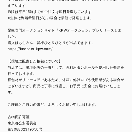
えています
通販は平日15時までのご注文は即日発送しています
※生体は到着希望日がない場合は最短で発送します。
昆虫専門オークションサイト『KPWオークション』プレリリースしま
した。
購入はもちろん、皆様ひとりひとりが出品できます。
https://knopets-kpw.com/
【環境に配慮した梱包について】
当店では、環境保護の一環として、再利用ダンボールを使用した発送を
行っております。
梱包材がリユース品であるため、外箱に他社ロゴや使用感がある場合が
ございますが、商品は丁寧に保護し、お手元に安全にお届けいたしま
す。
ご理解とご協力のほど、よろしくお願い申し上げます。
古物商許可証
東京都公安委員会
第308832319050号