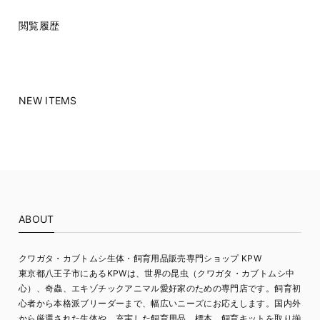
閲覧履歴
NEW ITEMS
ABOUT
クワガタ・カブトムシ生体・飼育用品販売専門ショップ KPW
東京都八王子市にあるKPWは、世界の昆虫（クワガタ・カブトムシ中
心）、奇蟲、エキゾチックアニマル愛好家のための専門店です。飼育初
心者から本格派ブリーダーまで、幅広いニーズにお応えします。国内外
から厳選された生体や、充実した飼育用品、標本、飼育キットを取り揃