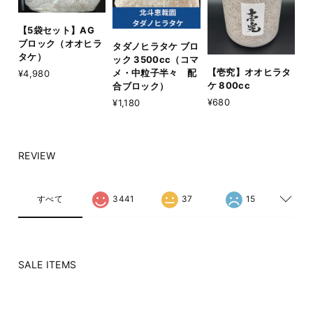
【5袋セット】AG
ブロック（オオヒラ
タダノヒラタケ ブロ
タケ）
ック 3500cc（コマ
【壱究】オオヒラタ
メ・中粒子半々 配
¥4,980
ケ 800cc
合ブロック）
¥680
¥1,180
REVIEW
すべて
3441
37
15
SALE ITEMS