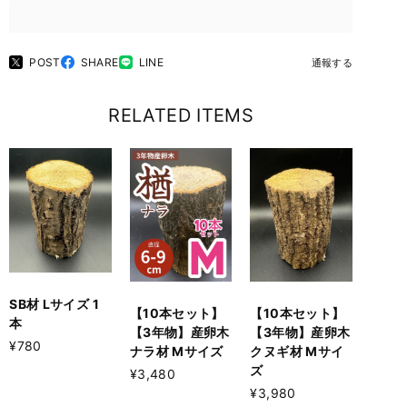
POST
SHARE
LINE
通報する
RELATED ITEMS
SB材 Lサイズ 1
【10本セット】
【10本セット】
本
【3年物】産卵木
【3年物】産卵木
¥780
ナラ材 Mサイズ
クヌギ材 Mサイ
ズ
¥3,480
¥3,980