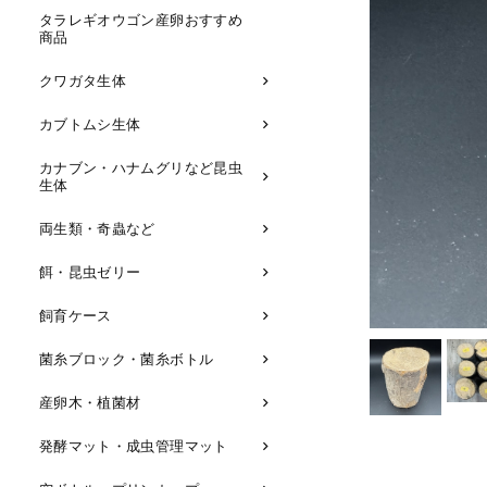
タラレギオウゴン産卵おすすめ
商品
クワガタ生体
カブトムシ生体
カナブン・ハナムグリなど昆虫
生体
両生類・奇蟲など
餌・昆虫ゼリー
飼育ケース
菌糸ブロック・菌糸ボトル
産卵木・植菌材
発酵マット・成虫管理マット