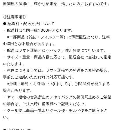
難関種の産卵に、確かな結果を目指したい方におすすめです。
◎注意事項◎
● 配送料・配送方法について
・配送料は全国一律1,300円となります。
※一部商品（雑誌・フィルター等）は薄型配送となり、送料
440円となる場合があります。
・配送はヤマト運輸／ゆうパック／佐川急便にて行います。
・サイズ・重量・商品内容に応じて、配送会社は当社にて指定
いたします。
・生体につきましては、ヤマト運輸での発送をご希望の場合、
事前にご連絡いただければ対応可能です。
※沖縄・離島・北海道につきましては、別途送料が発生する
場合があります。
・ヤマト運輸の営業所止め／ゆうパックの郵便局止めをご希望
の場合は、ご注文時に備考欄へご記載ください。
・クール便は商品一覧よりクール便・チルド便をご購入下さ
い。