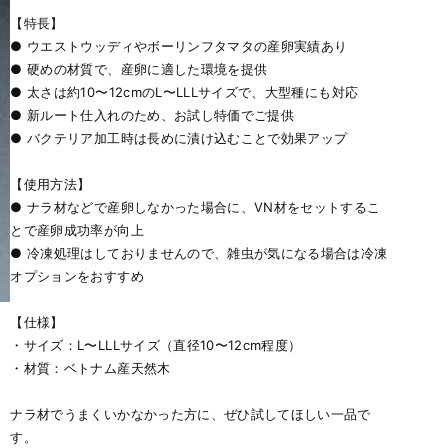
【特長】
● ウエストウッディやボーリンフタマタの産卵実績あり
● 硬めの材質で、産卵に適した環境を提供
● 太さは約10〜12cmのL〜LLLサイズで、大型種にも対応
● 新ルート仕入れのため、お試し特価でご提供
● バクテリア加工時は長めに漬け込むことで効果アップ
【使用方法】
● ナラ材などで産卵しなかった場合に、VN材をセットするこ
とで産卵成功率が向上
● 冷凍処理はしておりませんので、雑虫が気になる場合は冷凍
オプションをおすすめ
【仕様】
・サイズ：L〜LLLサイズ（直径10〜12cm程度）
・材質：ベトナム産天然木
ナラ材でうまくいかなかった方に、ぜひ試してほしい一品で
す。