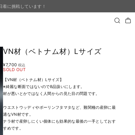
日着に挑戦しています！
VN材（ベトナム材）Lサイズ
¥7,700
税込
SOLD OUT
【VN材（ベトナム材）Lサイズ】
※綺麗な断面ではないのでB品扱いにします。
材が悪いとかではなく人間からの見た目の問題です。
ウエストウッディやボーリンフタマタなど、難関種の産卵に最
適なVN材です。
ナラ材で産卵しにくい個体にも効果的な最後の一手としておす
すめです。