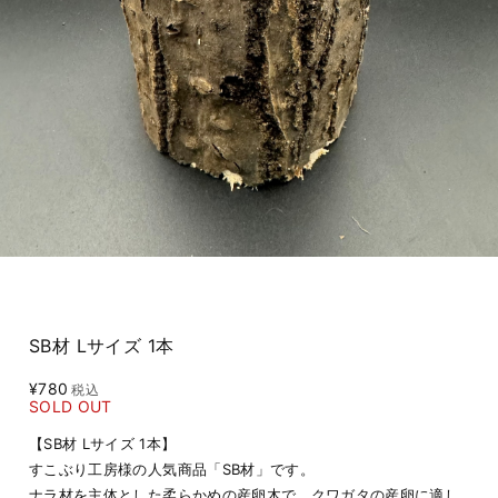
SB材 Lサイズ 1本
¥780
税込
SOLD OUT
【SB材 Lサイズ 1本】
すこぶり工房様の人気商品「SB材」です。
ナラ材を主体とした柔らかめの産卵木で、クワガタの産卵に適し