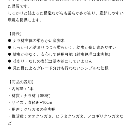
た品質です。
しっかりと詰まった構造ながらも柔らかさがあり、産卵しやすい
環境を提供します。
【特長】
● ナラ材主体の柔らかい産卵木
● しっかりと詰まりつつも柔らかく、幼虫が食い進みやすい
● 雑虫が少なく、安心して使用可能（雑虫処理は未実施）
● 芯あり・なしの表記は基本的にしていません
● 見た目によるグレード分けも行わないシンプルな仕様
【商品の説明】
・内容量：1本
・材質：ナラ材（SB材）
・サイズ：直径9〜10cm
・用途：クワガタの産卵用
・推奨種：オオクワガタ、ヒラタクワガタ、ノコギリクワガタな
ど