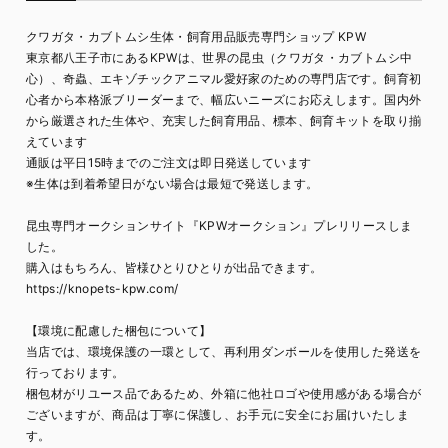
クワガタ・カブトムシ生体・飼育用品販売専門ショップ KPW
東京都八王子市にあるKPWは、世界の昆虫（クワガタ・カブトムシ中
心）、奇蟲、エキゾチックアニマル愛好家のための専門店です。飼育初
心者から本格派ブリーダーまで、幅広いニーズにお応えします。国内外
から厳選された生体や、充実した飼育用品、標本、飼育キットを取り揃
えています
通販は平日15時までのご注文は即日発送しています
※生体は到着希望日がない場合は最短で発送します。
昆虫専門オークションサイト『KPWオークション』プレリリースしま
した。
購入はもちろん、皆様ひとりひとりが出品できます。
https://knopets-kpw.com/
【環境に配慮した梱包について】
当店では、環境保護の一環として、再利用ダンボールを使用した発送を
行っております。
梱包材がリユース品であるため、外箱に他社ロゴや使用感がある場合が
ございますが、商品は丁寧に保護し、お手元に安全にお届けいたしま
す。