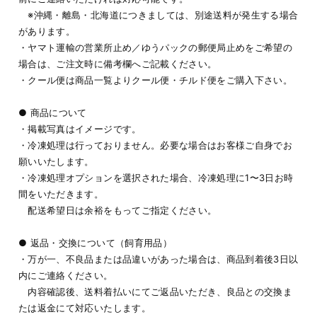
※沖縄・離島・北海道につきましては、別途送料が発生する場合
があります。
・ヤマト運輸の営業所止め／ゆうパックの郵便局止めをご希望の
場合は、ご注文時に備考欄へご記載ください。
・クール便は商品一覧よりクール便・チルド便をご購入下さい。
● 商品について
・掲載写真はイメージです。
・冷凍処理は行っておりません。必要な場合はお客様ご自身でお
願いいたします。
・冷凍処理オプションを選択された場合、冷凍処理に1〜3日お時
間をいただきます。
配送希望日は余裕をもってご指定ください。
● 返品・交換について（飼育用品）
・万が一、不良品または品違いがあった場合は、商品到着後3日以
内にご連絡ください。
内容確認後、送料着払いにてご返品いただき、良品との交換ま
たは返金にて対応いたします。