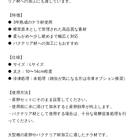
リア材への加工にも適しています。
【特徴】
● 3年熟成のナラ材使用
● 椎茸原木として管理された高品質な素材
● 柔らかめ〜少し硬めまで幅広く対応
● バクテリア材への加工にもおすすめ
【仕様】
● サイズ：Lサイズ
● 太さ：10〜14cm程度
● 冷凍処理：未処理（雑虫が気になる方は冷凍オプション推奨）
【使用方法】
・産卵セットにそのまま設置してください。
・使用前に水に浸けて加水すると産卵効率が向上します。
・バクテリア材として使用する場合は、十分な発酵促進処理を行
ってください。
大型種の産卵やバクテリア材加工に適したナラ材です。