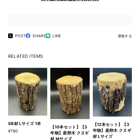
POST
SHARE
LINE
通報する
RELATED ITEMS
SB材 Lサイズ 1本
【12本セット】【3
【10本セット】【3
年物】産卵木 クヌギ
¥780
年物】産卵木 クヌギ
材 Lサイズ
材 Mサイズ