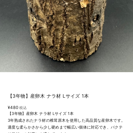
【3年物】産卵木 ナラ材 Lサイズ 1本
¥480
税込
【3年物】産卵木 ナラ材 Lサイズ 1本
3年熟成されたナラ材の椎茸原木を使用した高品質な産卵木です。
適度な柔らかさから少し硬めまで幅広い個体に対応でき、バクテ