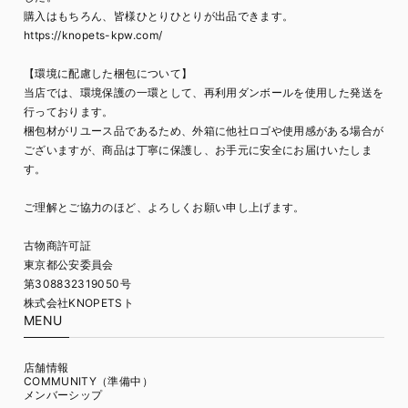
購入はもちろん、皆様ひとりひとりが出品できます。
https://knopets-kpw.com/
【環境に配慮した梱包について】
当店では、環境保護の一環として、再利用ダンボールを使用した発送を
行っております。
梱包材がリユース品であるため、外箱に他社ロゴや使用感がある場合が
ございますが、商品は丁寧に保護し、お手元に安全にお届けいたしま
す。
ご理解とご協力のほど、よろしくお願い申し上げます。
古物商許可証
東京都公安委員会
第308832319050号
株式会社KNOPETSト
MENU
店舗情報
COMMUNITY（準備中）
メンバーシップ