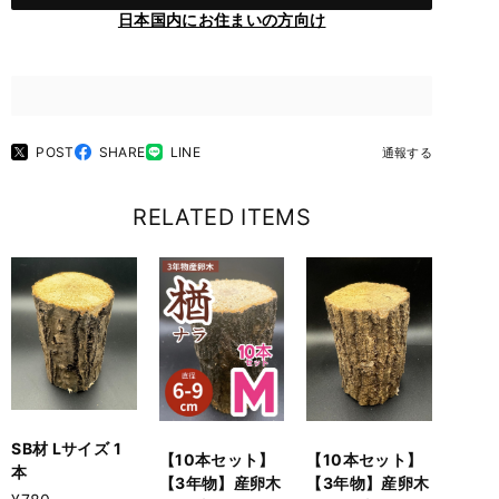
日本国内にお住まいの方向け
POST
SHARE
LINE
通報する
RELATED ITEMS
SB材 Lサイズ 1
【10本セット】
【10本セット】
本
【3年物】産卵木
【3年物】産卵木