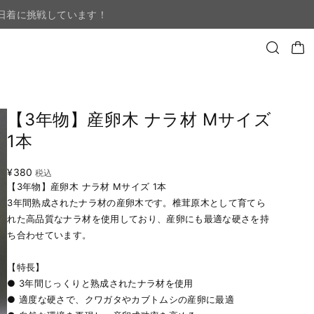
日着に挑戦しています！
【3年物】産卵木 ナラ材 Mサイズ
1本
¥380
税込
【3年物】産卵木 ナラ材 Mサイズ 1本
3年間熟成されたナラ材の産卵木です。椎茸原木として育てら
れた高品質なナラ材を使用しており、産卵にも最適な硬さを持
ち合わせています。
【特長】
● 3年間じっくりと熟成されたナラ材を使用
● 適度な硬さで、クワガタやカブトムシの産卵に最適