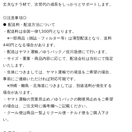
丈夫なナラ材で、次世代の成長をしっかりとサポートします。
◎注意事項◎
● 配送料・配送方法について
・配送料は全国一律1,300円となります。
※一部商品（雑誌・フィルター等）は薄型配送となり、送料
440円となる場合があります。
・配送はヤマト運輸／ゆうパック／佐川急便にて行います。
・サイズ・重量・商品内容に応じて、配送会社は当社にて指定
いたします。
・生体につきましては、ヤマト運輸での発送をご希望の場合、
事前にご連絡いただければ対応可能です。
※沖縄・離島・北海道につきましては、別途送料が発生する
場合があります。
・ヤマト運輸の営業所止め／ゆうパックの郵便局止めをご希望
の場合は、ご注文時に備考欄へご記載ください。
・クール便は商品一覧よりクール便・チルド便をご購入下さ
い。