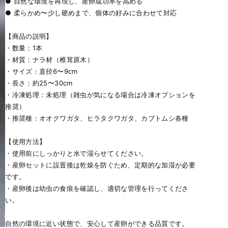
● 自然な環境を再現し、産卵成功率を高める
● 柔らかめ〜少し硬めまで、個体の好みに合わせて対応
【商品の説明】
・数量：1本
・材質：ナラ材（椎茸原木）
・サイズ：直径6〜9cm
・長さ：約25〜30cm
・冷凍処理：未処理（雑虫が気になる場合は冷凍オプションを
推奨）
・推奨種：オオクワガタ、ヒラタクワガタ、カブトムシ各種
【使用方法】
・使用前にしっかりと水で湿らせてください。
・産卵セットに設置後は乾燥を防ぐため、定期的な加湿が必要
です。
・産卵後は幼虫の食痕を確認し、適切な管理を行ってくださ
い。
自然の環境に近い状態で、安心して産卵ができる品質です。