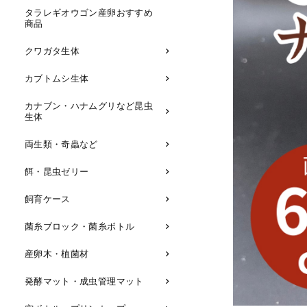
タラレギオウゴン産卵おすすめ
商品
クワガタ生体
カブトムシ生体
カナブン・ハナムグリなど昆虫
生体
両生類・奇蟲など
餌・昆虫ゼリー
飼育ケース
菌糸ブロック・菌糸ボトル
産卵木・植菌材
発酵マット・成虫管理マット