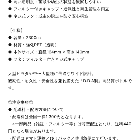
● 高い透明度：菌糸や幼虫の状態を観察しやすい
● フィルター付きキャップ：通気性と衛生管理を両立
● ネジ式フタ：成虫の脱走を防ぐ安心構造
【仕様】
● 容量：2300cc
● 材質：強化PET（透明）
● 本体サイズ：直径164mm × 高さ140mm
● フタ：フィルター付きネジ式キャップ
大型ヒラタや中〜大型種に最適なワイド設計。
観察性・耐久性・安全性を兼ね備えた「D.D.A製」高品質ボトルで
す。
◎注意事項◎
● 配送料・配送方法について
・配送料は全国一律1,300円となります。
※一部商品（雑誌・フィルター等）は薄型配送となり、送料440
円となる場合があります。
・配送はヤマト運輸／ゆうパック／佐川急便にて行います。