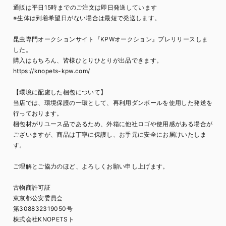
通販は平日15時までのご注文は即日発送しています
※生体は到着希望日がない場合は最短で発送します。
昆虫専門オークションサイト『KPWオークション』プレリリースしま
した。
購入はもちろん、皆様ひとりひとりが出品できます。
https://knopets-kpw.com/
【環境に配慮した梱包について】
当店では、環境保護の一環として、再利用ダンボールを使用した発送を
行っております。
梱包材がリユース品であるため、外箱に他社ロゴや使用感がある場合が
ございますが、商品は丁寧に保護し、お手元に安全にお届けいたしま
す。
ご理解とご協力のほど、よろしくお願い申し上げます。
古物商許可証
東京都公安委員会
第308832319050号
株式会社KNOPETSト