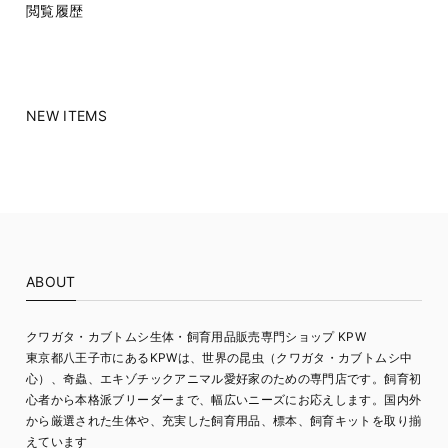
閲覧履歴
NEW ITEMS
ABOUT
クワガタ・カブトムシ生体・飼育用品販売専門ショップ KPW
東京都八王子市にあるKPWは、世界の昆虫（クワガタ・カブトムシ中
心）、奇蟲、エキゾチックアニマル愛好家のための専門店です。飼育初
心者から本格派ブリーダーまで、幅広いニーズにお応えします。国内外
から厳選された生体や、充実した飼育用品、標本、飼育キットを取り揃
えています