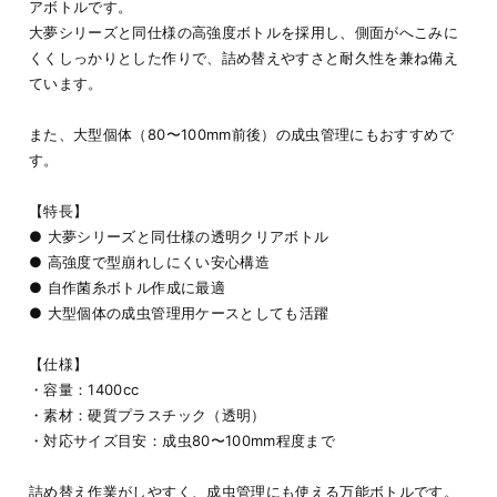
アボトルです。
大夢シリーズと同仕様の高強度ボトルを採用し、側面がへこみに
くくしっかりとした作りで、詰め替えやすさと耐久性を兼ね備え
ています。
また、大型個体（80〜100mm前後）の成虫管理にもおすすめで
す。
【特長】
● 大夢シリーズと同仕様の透明クリアボトル
● 高強度で型崩れしにくい安心構造
● 自作菌糸ボトル作成に最適
● 大型個体の成虫管理用ケースとしても活躍
【仕様】
・容量：1400cc
・素材：硬質プラスチック（透明）
・対応サイズ目安：成虫80〜100mm程度まで
詰め替え作業がしやすく、成虫管理にも使える万能ボトルです。