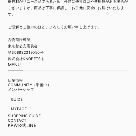
梱包材がリユース品であるため、外箱に他社ロゴや使用感がある場合が
ございますが、商品は丁寧に保護し、お手元に安全にお届けいたしま
す。
ご理解とご協力のほど、よろしくお願い申し上げます。
古物商許可証
東京都公安委員会
第308832319050号
株式会社KNOPETSト
MENU
店舗情報
COMMUNITY（準備中）
メンバーシップ
GUIDE
MYPAGE
SHOPPING GUIDE
CONTACT
KPW公式LINE