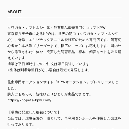
ABOUT
クワガタ・カブトムシ生体・飼育用品販売専門ショップ KPW
東京都八王子市にあるKPWは、世界の昆虫（クワガタ・カブトムシ中
心）、奇蟲、エキゾチックアニマル愛好家のための専門店です。飼育初
心者から本格派ブリーダーまで、幅広いニーズにお応えします。国内外
から厳選された生体や、充実した飼育用品、標本、飼育キットを取り揃
えています
通販は平日15時までのご注文は即日発送しています
※生体は到着希望日がない場合は最短で発送します。
昆虫専門オークションサイト『KPWオークション』プレリリースしま
した。
購入はもちろん、皆様ひとりひとりが出品できます。
https://knopets-kpw.com/
【環境に配慮した梱包について】
当店では、環境保護の一環として、再利用ダンボールを使用した発送を
行っております。