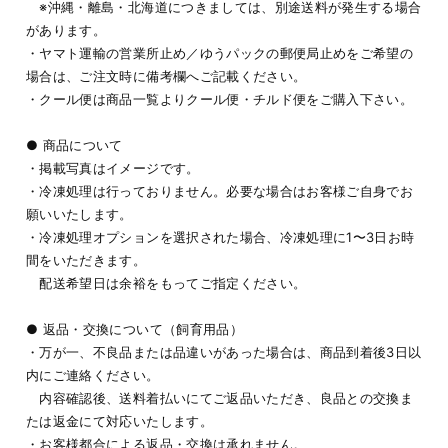
※沖縄・離島・北海道につきましては、別途送料が発生する場合
があります。
・ヤマト運輸の営業所止め／ゆうパックの郵便局止めをご希望の
場合は、ご注文時に備考欄へご記載ください。
・クール便は商品一覧よりクール便・チルド便をご購入下さい。
● 商品について
・掲載写真はイメージです。
・冷凍処理は行っておりません。必要な場合はお客様ご自身でお
願いいたします。
・冷凍処理オプションを選択された場合、冷凍処理に1〜3日お時
間をいただきます。
配送希望日は余裕をもってご指定ください。
● 返品・交換について（飼育用品）
・万が一、不良品または品違いがあった場合は、商品到着後3日以
内にご連絡ください。
内容確認後、送料着払いにてご返品いただき、良品との交換ま
たは返金にて対応いたします。
・お客様都合による返品・交換は承れません。