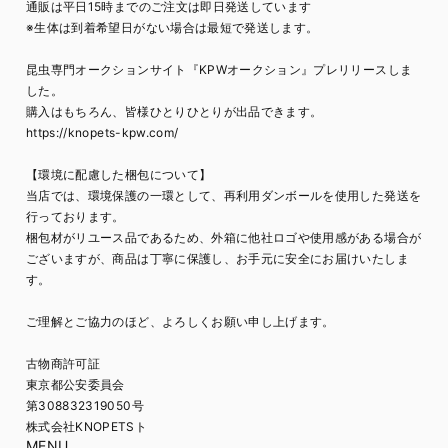
通販は平日15時までのご注文は即日発送しています
※生体は到着希望日がない場合は最短で発送します。
昆虫専門オークションサイト『KPWオークション』プレリリースしま
した。
購入はもちろん、皆様ひとりひとりが出品できます。
https://knopets-kpw.com/
【環境に配慮した梱包について】
当店では、環境保護の一環として、再利用ダンボールを使用した発送を
行っております。
梱包材がリユース品であるため、外箱に他社ロゴや使用感がある場合が
ございますが、商品は丁寧に保護し、お手元に安全にお届けいたしま
す。
ご理解とご協力のほど、よろしくお願い申し上げます。
古物商許可証
東京都公安委員会
第308832319050号
株式会社KNOPETSト
MENU