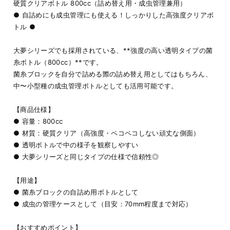
硬質クリアボトル 800cc（詰め替え用・成虫管理兼用）
● 自詰めにも成虫管理にも使える！しっかりした高強度クリアボ
トル ●
大夢シリーズでも採用されている、**強度の高い透明タイプの菌
糸ボトル（800cc）**です。
菌糸ブロックを自分で詰める際の詰め替え用としてはもちろん、
中〜小型種の成虫管理ボトルとしても活用可能です。
【商品仕様】
● 容量：800cc
● 材質：硬質クリア（高強度・ペコペコしない頑丈な側面）
● 透明ボトルで中の様子を観察しやすい
● 大夢シリーズと同じタイプの仕様で信頼性◎
【用途】
● 菌糸ブロックの自詰め用ボトルとして
● 成虫の管理ケースとして（目安：70mm程度まで対応）
【おすすめポイント】