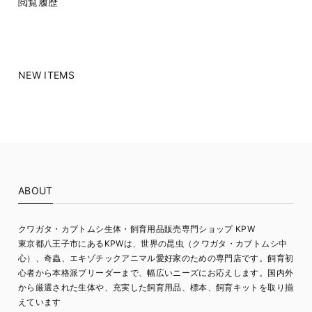
閲覧履歴
NEW ITEMS
ABOUT
クワガタ・カブトムシ生体・飼育用品販売専門ショップ KPW
東京都八王子市にあるKPWは、世界の昆虫（クワガタ・カブトムシ中
心）、奇蟲、エキゾチックアニマル愛好家のための専門店です。飼育初
心者から本格派ブリーダーまで、幅広いニーズにお応えします。国内外
から厳選された生体や、充実した飼育用品、標本、飼育キットを取り揃
えています