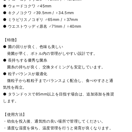
● ウォードコクワ ♂45mm
● キクノコクワ ♂39.5mm / ♀34.5mm
● ミラビリスノコギリ ♂65mm / ♀37mm
● ウエストウッディ原名 ♂71mm / ♀40mm
【特徴】
● 菌の回りが良く、色味も美しい
発菌が早く、ボトル内の管理がしやすい設計です。
● 長持ちする優秀な菌糸
菌糸の持ちが良く、交換タイミングも安定しています。
● 粒子バランスが最適化
微粒子から粗粒子までバランスよく配合し、食べやすさと通
気性を両立。
● タランドゥスで85mm以上を目指す場合は、追加添加を推奨
します。
【使用方法】
・幼虫を投入後、通気性の良い場所で管理してください。
・適度な湿度を保ち、温度管理を行うと発育が良くなります。