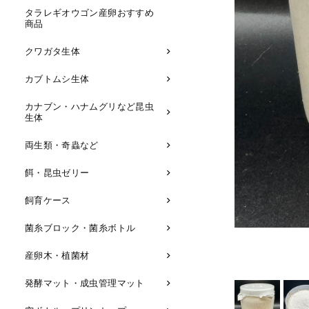
タラレギオウゴン産卵おすすめ
商品
クワガタ生体
カブトムシ生体
カナブン・ハナムグリなど昆虫
生体
両生類・奇蟲など
餌・昆虫ゼリー
飼育ケース
菌糸ブロック・菌糸ボトル
産卵木・植菌材
発酵マット・成虫管理マット