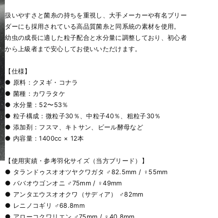
扱いやすさと菌糸の持ちを重視し、大手メーカーや有名ブリー
ダーにも採用されている高品質菌糸と同系統の素材を使用。
幼虫の成長に適した粒子配合と水分量に調整しており、初心者
から上級者まで安心してお使いいただけます。
【仕様】
● 原料：クヌギ・コナラ
● 菌種：カワラタケ
● 水分量：52〜53％
● 粒子構成：微粒子30％、中粒子40％、粗粒子30％
● 添加剤：フスマ、キトサン、ビール酵母など
● 内容量：1400cc × 12本
【使用実績・参考羽化サイズ（当方ブリード）】
● タランドゥスオオツヤクワガタ ♂82.5mm / ♀55mm
● ババオウゴンオニ ♂75mm / ♀49mm
● アンタエウスオオクワ（サディア） ♂82mm
● レニノコギリ ♂68.8mm
● アローコクワリエン ♂75mm / ♀40.8mm