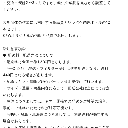
・交換目安は2〜3ヶ月ですが、幼虫の成長を見ながら調整して
ください。
大型個体の作出にも対応する高品質カワラタケ菌糸ボトルの12
本セット。
KPWオリジナルの信頼の品質でお届けします。
◎注意事項◎
● 配送料・配送方法について
・配送料は全国一律1,300円となります。
※一部商品（雑誌・フィルター等）は薄型配送となり、送料
440円となる場合があります。
・配送はヤマト運輸／ゆうパック／佐川急便にて行います。
・サイズ・重量・商品内容に応じて、配送会社は当社にて指定
いたします。
・生体につきましては、ヤマト運輸での発送をご希望の場合、
事前にご連絡いただければ対応可能です。
※沖縄・離島・北海道につきましては、別途送料が発生する
場合があります。
・ヤマト運輸の営業所止め／ゆうパックの郵便局止めをご希望