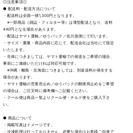
◎注意事項◎
● 配送料・配送方法について
・配送料は全国一律1,300円となります。
※一部商品（雑誌・フィルター等）は薄型配送となり、送料
440円となる場合があります。
・配送はヤマト運輸／ゆうパック／佐川急便にて行います。
・サイズ・重量・商品内容に応じて、配送会社は当社にて指定
いたします。
・生体につきましては、ヤマト運輸での発送をご希望の場合、
事前にご連絡いただければ対応可能です。
※沖縄・離島・北海道につきましては、別途送料が発生する
場合があります。
・ヤマト運輸の営業所止め／ゆうパックの郵便局止めをご希望
の場合は、ご注文時に備考欄へご記載ください。
・クール便は商品一覧よりクール便・チルド便をご購入下さ
い。
● 商品について
・掲載写真はイメージです。
・冷凍処理は行っておりません。必要な場合はお客様ご自身で