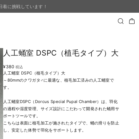
日着に挑戦しています！
人工蛹室 DSPC（植毛タイプ）大
¥380
税込
人工蛹室 DSPC（植毛タイプ）大
～80mmのクワガタ♂に最適な、植毛加工済みの人工蛹室で
す。
人工蛹室DSPC（Dorcus Special Pupal Chamber）は、羽化
の過程や湿度管理、サイズ設計にこだわって開発された蛹用サ
ポートツールです。
こちらは表面に植毛加工が施されたタイプで、蛹の滑りを防止
し、安定した体勢で羽化をサポートします。