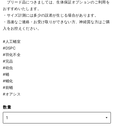
ブリード品につきましては、生体保証オプションのご利用を
おすすめいたします。
・サイズ計測には多少の誤差が生じる場合があります。
・迅速なご連絡・お受け取りができない方、神経質な方はご購
入をお控えください。
#人工蛹室
#DSPC
#羽化不全
#完品
#幼虫
#蛹
#蛹化
#前蛹
#オアシス
数量