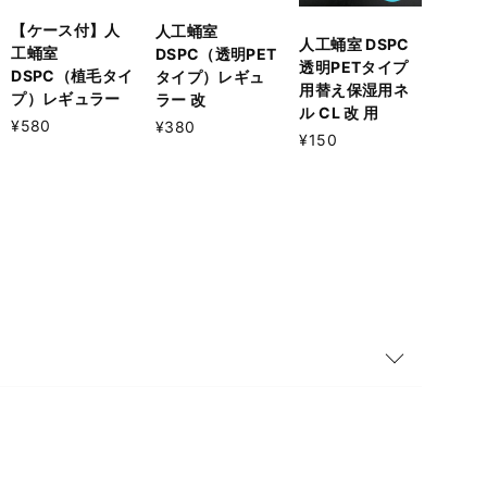
【ケース付】人
人工蛹室
人工蛹室 DSPC
工蛹室
DSPC（透明PET
透明PETタイプ
DSPC（植毛タイ
タイプ）レギュ
用替え保湿用ネ
プ）レギュラー
ラー 改
ル CL 改 用
¥580
¥380
¥150