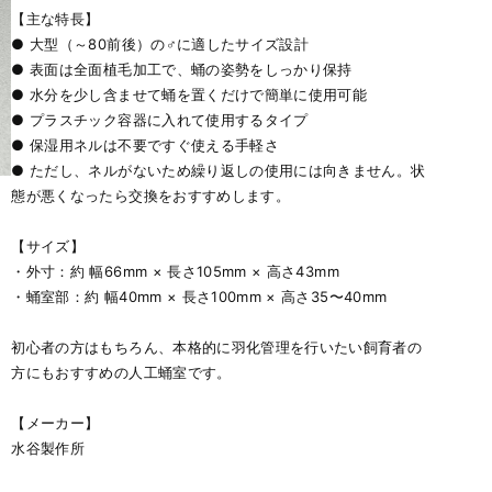
【主な特長】
● 大型（～80前後）の♂に適したサイズ設計
● 表面は全面植毛加工で、蛹の姿勢をしっかり保持
● 水分を少し含ませて蛹を置くだけで簡単に使用可能
● プラスチック容器に入れて使用するタイプ
● 保湿用ネルは不要ですぐ使える手軽さ
● ただし、ネルがないため繰り返しの使用には向きません。状
態が悪くなったら交換をおすすめします。
【サイズ】
・外寸：約 幅66mm × 長さ105mm × 高さ43mm
・蛹室部：約 幅40mm × 長さ100mm × 高さ35〜40mm
初心者の方はもちろん、本格的に羽化管理を行いたい飼育者の
方にもおすすめの人工蛹室です。
【メーカー】
水谷製作所