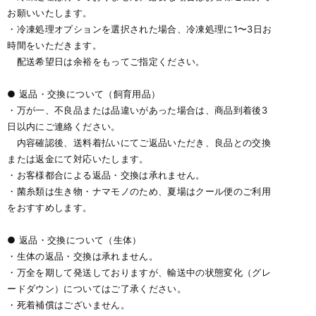
お願いいたします。
・冷凍処理オプションを選択された場合、冷凍処理に1〜3日お
時間をいただきます。
配送希望日は余裕をもってご指定ください。
● 返品・交換について（飼育用品）
・万が一、不良品または品違いがあった場合は、商品到着後3
日以内にご連絡ください。
内容確認後、送料着払いにてご返品いただき、良品との交換
または返金にて対応いたします。
・お客様都合による返品・交換は承れません。
・菌糸類は生き物・ナマモノのため、夏場はクール便のご利用
をおすすめします。
● 返品・交換について（生体）
・生体の返品・交換は承れません。
・万全を期して発送しておりますが、輸送中の状態変化（グレ
ードダウン）についてはご了承ください。
・死着補償はございません。