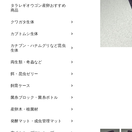
タラレギオウゴン産卵おすすめ
商品
クワガタ生体
カブトムシ生体
カナブン・ハナムグリなど昆虫
生体
両生類・奇蟲など
餌・昆虫ゼリー
飼育ケース
菌糸ブロック・菌糸ボトル
産卵木・植菌材
発酵マット・成虫管理マット