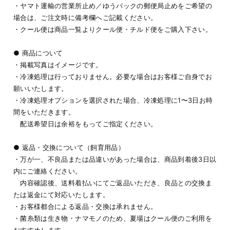
・ヤマト運輸の営業所止め／ゆうパックの郵便局止めをご希望の
場合は、ご注文時に備考欄へご記載ください。
・クール便は商品一覧よりクール便・チルド便をご購入下さい。
● 商品について
・掲載写真はイメージです。
・冷凍処理は行っておりません。必要な場合はお客様ご自身でお
願いいたします。
・冷凍処理オプションを選択された場合、冷凍処理に1〜3日お時
間をいただきます。
配送希望日は余裕をもってご指定ください。
● 返品・交換について（飼育用品）
・万が一、不良品または品違いがあった場合は、商品到着後3日以
内にご連絡ください。
内容確認後、送料着払いにてご返品いただき、良品との交換ま
たは返金にて対応いたします。
・お客様都合による返品・交換は承れません。
・菌糸類は生き物・ナマモノのため、夏場はクール便のご利用を
おすすめします。