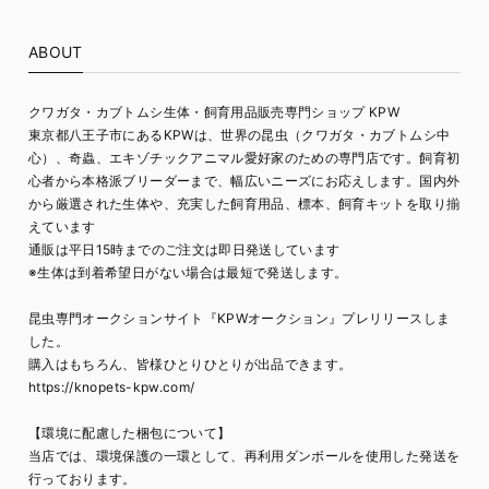
ABOUT
クワガタ・カブトムシ生体・飼育用品販売専門ショップ KPW
東京都八王子市にあるKPWは、世界の昆虫（クワガタ・カブトムシ中
心）、奇蟲、エキゾチックアニマル愛好家のための専門店です。飼育初
心者から本格派ブリーダーまで、幅広いニーズにお応えします。国内外
から厳選された生体や、充実した飼育用品、標本、飼育キットを取り揃
えています
通販は平日15時までのご注文は即日発送しています
※生体は到着希望日がない場合は最短で発送します。
昆虫専門オークションサイト『KPWオークション』プレリリースしま
した。
購入はもちろん、皆様ひとりひとりが出品できます。
https://knopets-kpw.com/
【環境に配慮した梱包について】
当店では、環境保護の一環として、再利用ダンボールを使用した発送を
行っております。