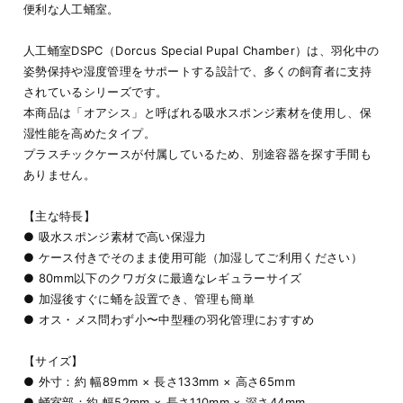
便利な人工蛹室。
人工蛹室DSPC（Dorcus Special Pupal Chamber）は、羽化中の
姿勢保持や湿度管理をサポートする設計で、多くの飼育者に支持
されているシリーズです。
本商品は「オアシス」と呼ばれる吸水スポンジ素材を使用し、保
湿性能を高めたタイプ。
プラスチックケースが付属しているため、別途容器を探す手間も
ありません。
【主な特長】
● 吸水スポンジ素材で高い保湿力
● ケース付きでそのまま使用可能（加湿してご利用ください）
● 80mm以下のクワガタに最適なレギュラーサイズ
● 加湿後すぐに蛹を設置でき、管理も簡単
● オス・メス問わず小〜中型種の羽化管理におすすめ
【サイズ】
● 外寸：約 幅89mm × 長さ133mm × 高さ65mm
● 蛹室部：約 幅52mm × 長さ110mm × 深さ44mm