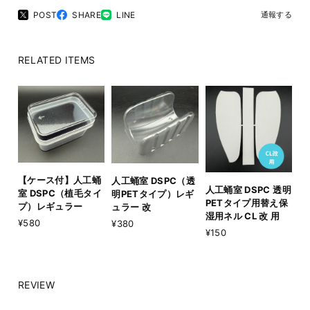
POST
SHARE
LINE
通報する
RELATED ITEMS
【ケース付】人工蛹
人工蛹室 DSPC（透
人工蛹室 DSPC 透明
室 DSPC（植毛タイ
明PETタイプ）レギ
PETタイプ用替え保
プ）レギュラー
ュラー 改
湿用ネル CL 改 用
¥580
¥380
¥150
REVIEW