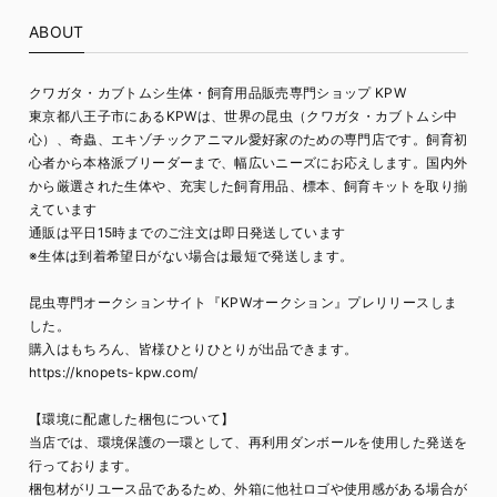
ABOUT
クワガタ・カブトムシ生体・飼育用品販売専門ショップ KPW
東京都八王子市にあるKPWは、世界の昆虫（クワガタ・カブトムシ中
心）、奇蟲、エキゾチックアニマル愛好家のための専門店です。飼育初
心者から本格派ブリーダーまで、幅広いニーズにお応えします。国内外
から厳選された生体や、充実した飼育用品、標本、飼育キットを取り揃
えています
通販は平日15時までのご注文は即日発送しています
※生体は到着希望日がない場合は最短で発送します。
昆虫専門オークションサイト『KPWオークション』プレリリースしま
した。
購入はもちろん、皆様ひとりひとりが出品できます。
https://knopets-kpw.com/
【環境に配慮した梱包について】
当店では、環境保護の一環として、再利用ダンボールを使用した発送を
行っております。
梱包材がリユース品であるため、外箱に他社ロゴや使用感がある場合が