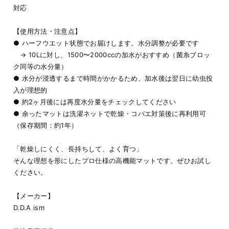
対応
【使用方法・注意点】
● ハーフウエット状態でお届けします。水分調整が必要です
→ 10Lに対し、1500〜2000ccの加水がおすすめ（菌糸ブロッ
ク同等の水分量）
● 水分が浸透するまで時間がかかるため、加水後は翌日に幼虫投
入が理想的
● 約2ヶ月後には再度水分量をチェックしてください
● 余ったマットは洗濯ネットで乾燥・コバエ対策後に再利用可
（保存期間：約1年）
「乾燥しにくく、長持ちして、よく育つ」
そんな理想を形にしたプロ仕様の高機能マットです。ぜひお試し
ください。
【メーカー】
D.D.A ism