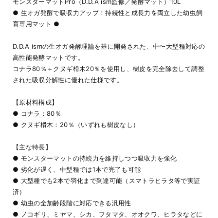
モンスターマットPro（D.D.A ism監修／発酵マット）10L
● 生オガ発酵で吸収力アップ！持続性と成長力を両立した幼虫飼
育専用マット ●
D.D.A ismの生オガ発酵理論を基に開発された、中〜大型種対応の
高性能発酵マットです。
コナラ80％＋クヌギ榾木20％を使用し、樹皮を完全除去して調整
された吸収分解性に優れた仕様です。
【原材料構成】
● コナラ：80％
● クヌギ榾木：20％（いずれも樹皮なし）
【主な特長】
● モンスターマットの持続力を維持しつつ吸収力を強化
● 劣化が遅く、中型種では1本で完了も可能
● 大型種でも2本で羽化まで到達可能（スマトラヒラタ等で実証
済）
● 幼虫の全加齢段階に対応できる汎用性
● ノコギリ、ミヤマ、シカ、フタマタ、オオクワ、ヒラタなどに