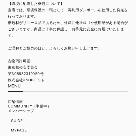
【環境に配慮した梱包について】
当店では、環境保護の一環として、再利用ダンボールを使用した発送を
行っております。
梱包材がリユース品であるため、外箱に他社ロゴや使用感がある場合が
ございますが、商品は丁寧に保護し、お手元に安全にお届けいたしま
す。
ご理解とご協力のほど、よろしくお願い申し上げます。
古物商許可証
東京都公安委員会
第308832319050号
株式会社KNOPETSト
MENU
店舗情報
COMMUNITY（準備中）
メンバーシップ
GUIDE
MYPAGE