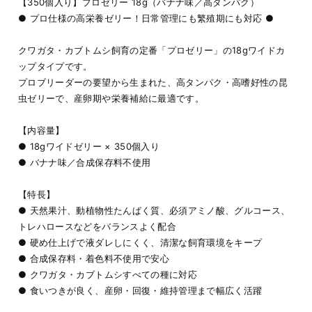
【350個入り】プロゼリー 18g（バナナ味／高タンパク）
● プロ仕様の高栄養ゼリー！日常管理にも繁殖期にも対応 ●
クワガタ・カブトムシ飼育の定番「プロゼリー」の18gワイドカ
ップタイプです。
プロブリーダーの要望から生まれた、高タンパク・高嗜好性の昆
虫ゼリーで、産卵期や栄養補給に最適です。
【内容量】
● 18gワイドゼリー × 350個入り
● バナナ味／合成保存料不使用
【特長】
● 天然果汁、動植物性たんぱく質、必須アミノ酸、グルコース、
トレハロースなどをバランスよく配合
● 硬め仕上げで液ダレしにくく、清潔な飼育環境をキープ
● 合成保存料・着色料不使用で安心
● クワガタ・カブトムシすべての種に対応
● 食いつきが良く、産卵・回復・維持管理まで幅広く活躍