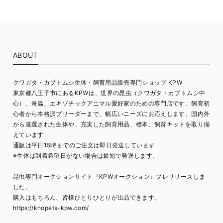
ABOUT
クワガタ・カブトムシ生体・飼育用品販売専門ショップ KPW
東京都八王子市にあるKPWは、世界の昆虫（クワガタ・カブトムシ中
心）、奇蟲、エキゾチックアニマル愛好家のための専門店です。飼育初
心者から本格派ブリーダーまで、幅広いニーズにお応えします。国内外
から厳選された生体や、充実した飼育用品、標本、飼育キットを取り揃
えています
通販は平日15時までのご注文は即日発送しています
※生体は到着希望日がない場合は最短で発送します。
昆虫専門オークションサイト『KPWオークション』プレリリースしま
した。
購入はもちろん、皆様ひとりひとりが出品できます。
https://knopets-kpw.com/