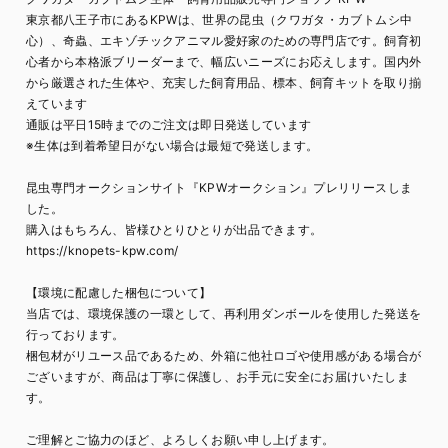
東京都八王子市にあるKPWは、世界の昆虫（クワガタ・カブトムシ中
心）、奇蟲、エキゾチックアニマル愛好家のための専門店です。飼育初
心者から本格派ブリーダーまで、幅広いニーズにお応えします。国内外
から厳選された生体や、充実した飼育用品、標本、飼育キットを取り揃
えています
通販は平日15時までのご注文は即日発送しています
※生体は到着希望日がない場合は最短で発送します。
昆虫専門オークションサイト『KPWオークション』プレリリースしま
した。
購入はもちろん、皆様ひとりひとりが出品できます。
https://knopets-kpw.com/
【環境に配慮した梱包について】
当店では、環境保護の一環として、再利用ダンボールを使用した発送を
行っております。
梱包材がリユース品であるため、外箱に他社ロゴや使用感がある場合が
ございますが、商品は丁寧に保護し、お手元に安全にお届けいたしま
す。
ご理解とご協力のほど、よろしくお願い申し上げます。