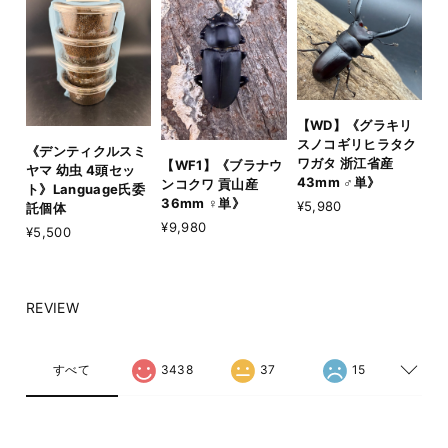
【WD】《グラキリ
スノコギリヒラタク
《デンティクルスミ
ワガタ 浙江省産
【WF1】《ブラナウ
ヤマ 幼虫 4頭セッ
43mm ♂単》
ンコクワ 貢山産
ト》Language氏委
36mm ♀単》
¥5,980
託個体
¥9,980
¥5,500
REVIEW
すべて
3438
37
15