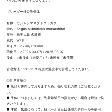
ブリーダー様委託個体
名称：ガジャジマネブトクワガタ
学名：Aegus subnitidus matsushitai
産地：奄美大島 名瀬市
累代：WF8
サイズ：♂27m/♀20mm
羽化日：♂2026.03.07/♀2026.03.07
後食：♂未後食（未使用）/♀未後食（未使用）
管理方法：18〜25℃程度の温度帯で管理してください。
◎注意事項◎
■ 店頭と併売しておりますため、売り切れの際はご容赦くださ
い。
■ 生体につきましては、到着希望日の指定がない場合は最短で発
送いたします。
■ 季節・気温に応じて、段ボールまたは発泡スチロールを使用