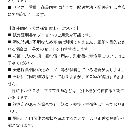
となります。
■ サイズ・重量・商品内容に応じて、配送方法・配送会社は当店
にて指定いたします。
【野外個体（天然採集個体）について】
■ 販売証明書オプションのご用意が可能です。
■ 羽化時期が不明なため寿命は判断できません。産卵を目的とさ
れる場合は、早めのセットをおすすめします。
■ 符節・爪の欠損、擦れ傷・凹み、到着後の寿命等についてはご
了承ください。
■ 天然採集個体のため、ダニ等が付着している場合があります。
■ 当店にて同定確認を行っておりますが、100％の保証はできま
せん。
特にドルクス系・フタマタ系などは、別亜種が混在する可能性
があります。
■ 誤同定があった場合でも、返金・交換・補償等は行っておりま
せん。
■ 羽化したF1個体の形状を確認することで、より正確な判断が可
能となります。