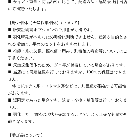
■ サイズ・重量・商品内容に応じて、配送方法・配送会社は当店
にて指定いたします。
【野外個体（天然採集個体）について】
■ 販売証明書オプションのご用意が可能です。
■ 羽化時期が不明なため寿命は判断できません。産卵を目的とさ
れる場合は、早めのセットをおすすめします。
■ 符節・爪の欠損、擦れ傷・凹み、到着後の寿命等についてはご
了承ください。
■ 天然採集個体のため、ダニ等が付着している場合があります。
■ 当店にて同定確認を行っておりますが、100％の保証はできま
せん。
特にドルクス系・フタマタ系などは、別亜種が混在する可能性
があります。
■ 誤同定があった場合でも、返金・交換・補償等は行っておりま
せん。
■ 羽化したF1個体の形状を確認することで、より正確な判断が可
能となります。
【委託品について】