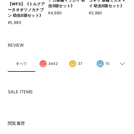
アカ亜種イソガイ 幼
コギリ 亜種ミズヌマ
【WF3】《トルクア
虫5頭セット》
イ 幼虫5頭セット》
ータオオツノカナブ
¥4,980
¥3,980
ン 幼虫5頭セット》
¥5,980
REVIEW
すべて
3442
37
15
SALE ITEMS
閲覧履歴