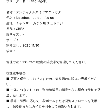
ブリーダー名：Language氏
名称：デンティクルスミヤマクワガタ
学名：Noselucanus denticulus
産地：ミャンマー カチン州 チュドラジ
累代：CBF2
親サイズ：-
サイズ：-
割り出し：2025.11.30
後食：-
管理方法：18〜25℃程度の温度帯で管理してください。
◎注意事項◎
■ 店頭と併売しておりますため、売り切れの際はご容赦くださ
い。
■ 生体につきましては、到着希望日の指定がない場合は最短で発
送いたします。
■ 季節・気温に応じて、段ボールまたは発泡スチロールを使用
し、保冷剤またはカイロを同梱して発送いたします。