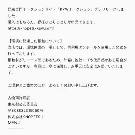
昆虫専門オークションサイト『KPWオークション』プレリリースしま
した。
購入はもちろん、皆様ひとりひとりが出品できます。
https://knopets-kpw.com/
【環境に配慮した梱包について】
当店では、環境保護の一環として、再利用ダンボールを使用した発送を
行っております。
梱包材がリユース品であるため、外箱に他社ロゴや使用感がある場合が
ございますが、商品は丁寧に保護し、お手元に安全にお届けいたしま
す。
ご理解とご協力のほど、よろしくお願い申し上げます。
古物商許可証
東京都公安委員会
第308832319050号
株式会社KNOPETSト
MENU