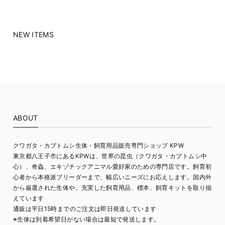
NEW ITEMS
ABOUT
クワガタ・カブトムシ生体・飼育用品販売専門ショップ KPW
東京都八王子市にあるKPWは、世界の昆虫（クワガタ・カブトムシ中
心）、奇蟲、エキゾチックアニマル愛好家のための専門店です。飼育初
心者から本格派ブリーダーまで、幅広いニーズにお応えします。国内外
から厳選された生体や、充実した飼育用品、標本、飼育キットを取り揃
えています
通販は平日15時までのご注文は即日発送しています
※生体は到着希望日がない場合は最短で発送します。