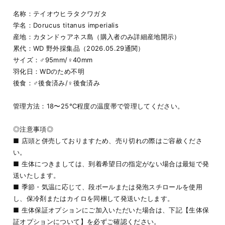
名称：テイオウヒラタクワガタ
学名：Dorucus titanus imperialis
産地：カタンドゥアネス島（購入者のみ詳細産地開示）
累代：WD 野外採集品（2026.05.29通関）
サイズ：♂95mm/♀40mm
羽化日：WDのため不明
後食：♂後食済み/♀後食済み
管理方法：18〜25℃程度の温度帯で管理してください。
◎注意事項◎
■ 店頭と併売しておりますため、売り切れの際はご容赦くださ
い。
■ 生体につきましては、到着希望日の指定がない場合は最短で発
送いたします。
■ 季節・気温に応じて、段ボールまたは発泡スチロールを使用
し、保冷剤またはカイロを同梱して発送いたします。
■ 生体保証オプションにご加入いただいた場合は、下記【生体保
証オプションについて】を必ずご確認ください。