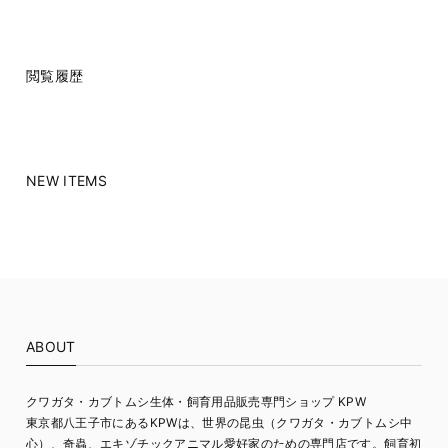
閲覧履歴
NEW ITEMS
ABOUT
クワガタ・カブトムシ生体・飼育用品販売専門ショップ KPW
東京都八王子市にあるKPWは、世界の昆虫（クワガタ・カブトムシ中
心）、奇蟲、エキゾチックアニマル愛好家のための専門店です。飼育初