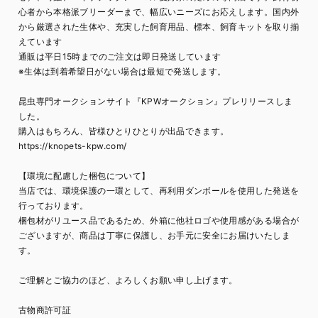
心者から本格派ブリーダーまで、幅広いニーズにお応えします。国内外
から厳選された生体や、充実した飼育用品、標本、飼育キットを取り揃
えています
通販は平日15時までのご注文は即日発送しています
※生体は到着希望日がない場合は最短で発送します。
昆虫専門オークションサイト『KPWオークション』プレリリースしま
した。
購入はもちろん、皆様ひとりひとりが出品できます。
https://knopets-kpw.com/
【環境に配慮した梱包について】
当店では、環境保護の一環として、再利用ダンボールを使用した発送を
行っております。
梱包材がリユース品であるため、外箱に他社ロゴや使用感がある場合が
ございますが、商品は丁寧に保護し、お手元に安全にお届けいたしま
す。
ご理解とご協力のほど、よろしくお願い申し上げます。
古物商許可証