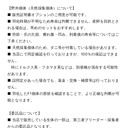
【野外個体（天然採集個体）について】
■ 販売証明書オプションのご用意が可能です。
■ 羽化時期が不明なため寿命は判断できません。産卵を目的とさ
れる場合は、早めのセットをおすすめします。
■ 符節・爪の欠損、擦れ傷・凹み、到着後の寿命等についてはご
了承ください。
■ 天然採集個体のため、ダニ等が付着している場合があります。
■ 当店にて同定確認を行っておりますが、100％の保証はできま
せん。
特にドルクス系・フタマタ系などは、別亜種が混在する可能性
があります。
■ 誤同定があった場合でも、返金・交換・補償等は行っておりま
せん。
■ 羽化したF1個体の形状を確認することで、より正確な判断が可
能となります。
【委託品について】
■ 当店で販売している生体の一部は、第三者ブリーダー・採集者
からの委託品となります。