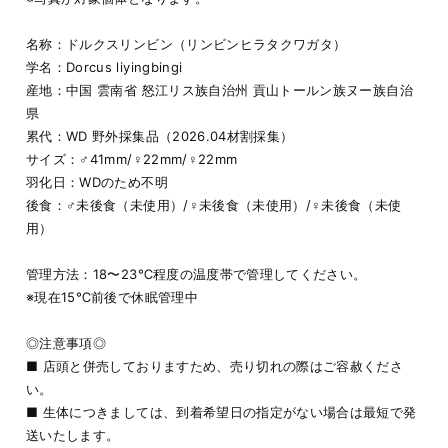
名称：ドルクスリンビン（リンビンヒラタクワガタ）
学名：Dorcus liyingbingi
産地：中国 雲南省 怒江リス族自治州 貢山トールン族ヌー族自治
県
累代：WD 野外採集品（2026.04材割採集）
サイズ：♂41mm/♀22mm/♀22mm
羽化日：WDのため不明
後食：♂未後食（未使用）/♀未後食（未使用）/♀未後食（未使
用）
管理方法：18〜23℃程度の温度帯で管理してください。
※現在15℃前後で休眠管理中
◎注意事項◎
■ 店頭と併売しておりますため、売り切れの際はご容赦くださ
い。
■ 生体につきましては、到着希望日の指定がない場合は最短で発
送いたします。