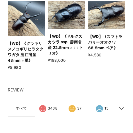
【WD】《ドルクス
【WD】《スマトラ
カツラ ssp. 雲南省
パリーオオクワ
【WD】《グラキリ
産 22.5mm ♂♀♀ト
68.5mm ペア》
スノコギリヒラタク
リオ》
ワガタ 浙江省産
¥4,580
¥198,000
43mm ♂単》
¥5,980
REVIEW
すべて
3438
37
15