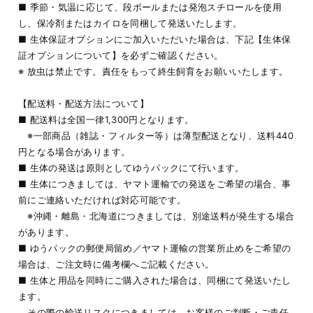
■ 季節・気温に応じて、段ボールまたは発泡スチロールを使用
し、保冷剤またはカイロを同梱して発送いたします。
■ 生体保証オプションにご加入いただいた場合は、下記【生体保
証オプションについて】を必ずご確認ください。
※ 放虫は禁止です。責任をもって終生飼育をお願いいたします。
【配送料・配送方法について】
■ 配送料は全国一律1,300円となります。
※一部商品（雑誌・フィルター等）は薄型配送となり、送料440
円となる場合があります。
■ 生体の発送は原則としてゆうパックにて行います。
■ 生体につきましては、ヤマト運輸での発送をご希望の場合、事
前にご連絡いただければ対応可能です。
※沖縄・離島・北海道につきましては、別途送料が発生する場合
があります。
■ ゆうパックの郵便局留め／ヤマト運輸の営業所止めをご希望の
場合は、ご注文時に備考欄へご記載ください。
■ 生体と用品を同時にご購入された場合は、同梱にて発送いたし
ます。
その際の輸送リスクにつきましては、お客様のご判断・ご責任