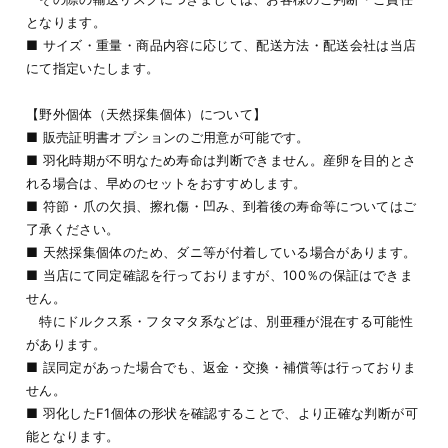
となります。
■ サイズ・重量・商品内容に応じて、配送方法・配送会社は当店
にて指定いたします。
【野外個体（天然採集個体）について】
■ 販売証明書オプションのご用意が可能です。
■ 羽化時期が不明なため寿命は判断できません。産卵を目的とさ
れる場合は、早めのセットをおすすめします。
■ 符節・爪の欠損、擦れ傷・凹み、到着後の寿命等についてはご
了承ください。
■ 天然採集個体のため、ダニ等が付着している場合があります。
■ 当店にて同定確認を行っておりますが、100％の保証はできま
せん。
特にドルクス系・フタマタ系などは、別亜種が混在する可能性
があります。
■ 誤同定があった場合でも、返金・交換・補償等は行っておりま
せん。
■ 羽化したF1個体の形状を確認することで、より正確な判断が可
能となります。