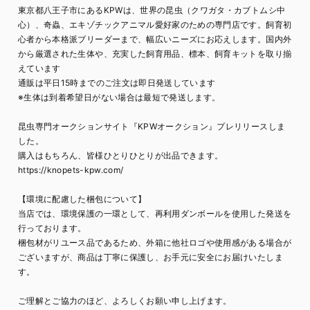
東京都八王子市にあるKPWは、世界の昆虫（クワガタ・カブトムシ中
心）、奇蟲、エキゾチックアニマル愛好家のための専門店です。飼育初
心者から本格派ブリーダーまで、幅広いニーズにお応えします。国内外
から厳選された生体や、充実した飼育用品、標本、飼育キットを取り揃
えています
通販は平日15時までのご注文は即日発送しています
※生体は到着希望日がない場合は最短で発送します。
昆虫専門オークションサイト『KPWオークション』プレリリースしま
した。
購入はもちろん、皆様ひとりひとりが出品できます。
https://knopets-kpw.com/
【環境に配慮した梱包について】
当店では、環境保護の一環として、再利用ダンボールを使用した発送を
行っております。
梱包材がリユース品であるため、外箱に他社ロゴや使用感がある場合が
ございますが、商品は丁寧に保護し、お手元に安全にお届けいたしま
す。
ご理解とご協力のほど、よろしくお願い申し上げます。