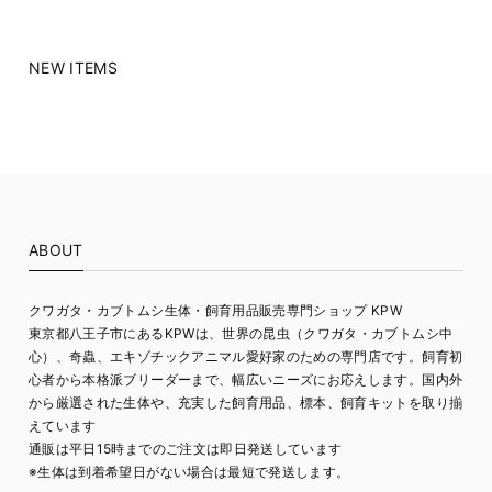
NEW ITEMS
ABOUT
クワガタ・カブトムシ生体・飼育用品販売専門ショップ KPW
東京都八王子市にあるKPWは、世界の昆虫（クワガタ・カブトムシ中
心）、奇蟲、エキゾチックアニマル愛好家のための専門店です。飼育初
心者から本格派ブリーダーまで、幅広いニーズにお応えします。国内外
から厳選された生体や、充実した飼育用品、標本、飼育キットを取り揃
えています
通販は平日15時までのご注文は即日発送しています
※生体は到着希望日がない場合は最短で発送します。