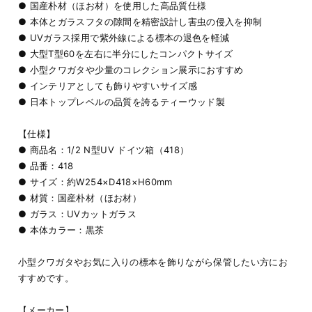
● 国産朴材（ほお材）を使用した高品質仕様
● 本体とガラスフタの隙間を精密設計し害虫の侵入を抑制
● UVガラス採用で紫外線による標本の退色を軽減
● 大型T型60を左右に半分にしたコンパクトサイズ
● 小型クワガタや少量のコレクション展示におすすめ
● インテリアとしても飾りやすいサイズ感
● 日本トップレベルの品質を誇るティーウッド製
【仕様】
● 商品名：1/2 N型UV ドイツ箱（418）
● 品番：418
● サイズ：約W254×D418×H60mm
● 材質：国産朴材（ほお材）
● ガラス：UVカットガラス
● 本体カラー：黒茶
小型クワガタやお気に入りの標本を飾りながら保管したい方にお
すすめです。
【メーカー】