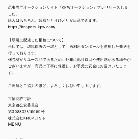
昆虫専門オークションサイト『KPWオークション』プレリリースしま
した。
購入はもちろん、皆様ひとりひとりが出品できます。
https://knopets-kpw.com/
【環境に配慮した梱包について】
当店では、環境保護の一環として、再利用ダンボールを使用した発送を
行っております。
梱包材がリユース品であるため、外箱に他社ロゴや使用感がある場合が
ございますが、商品は丁寧に保護し、お手元に安全にお届けいたしま
す。
ご理解とご協力のほど、よろしくお願い申し上げます。
古物商許可証
東京都公安委員会
第308832319050号
株式会社KNOPETSト
MENU