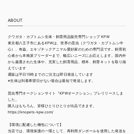
ABOUT
クワガタ・カブトムシ生体・飼育用品販売専門ショップ KPW
東京都八王子市にあるKPWは、世界の昆虫（クワガタ・カブトムシ中
心）、奇蟲、エキゾチックアニマル愛好家のための専門店です。飼育初
心者から本格派ブリーダーまで、幅広いニーズにお応えします。国内外
から厳選された生体や、充実した飼育用品、標本、飼育キットを取り揃
えています
通販は平日15時までのご注文は即日発送しています
※生体は到着希望日がない場合は最短で発送します。
昆虫専門オークションサイト『KPWオークション』プレリリースしま
した。
購入はもちろん、皆様ひとりひとりが出品できます。
https://knopets-kpw.com/
【環境に配慮した梱包について】
当店では、環境保護の一環として、再利用ダンボールを使用した発送を