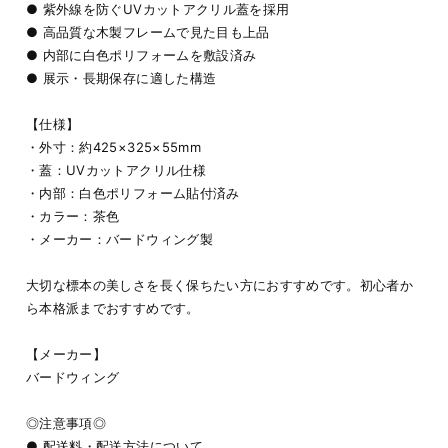
● 紫外線を防ぐUVカットアクリル蓋を採用
● 高品質な木製フレームで見た目も上品
● 内部に白色ポリフォームを敷設済み
● 展示・長期保存に適した構造
【仕様】
・外寸：約425×325×55mm
・蓋：UVカットアクリル仕様
・内部：白色ポリフォーム貼付済み
・カラー：茶色
・メーカー：バードウィング製
大切な標本の美しさを長く保ちたい方におすすめです。初心者か
ら本格派までおすすめです。
【メーカー】
バードウィング
◎注意事項◎
● 配送料・配送方法について