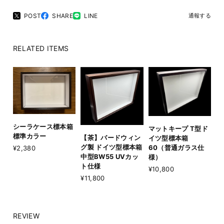
POST
SHARE
LINE
通報する
RELATED ITEMS
シーラケース標本箱
マットキープ T型ド
標準カラー
【茶】バードウィン
イツ型標本箱
グ製 ドイツ型標本箱
60（普通ガラス仕
¥2,380
中型BW55 UVカッ
様）
ト仕様
¥10,800
¥11,800
REVIEW