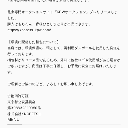
昆虫専門オークションサイト『KPWオークション』プレリリースしま
した。
購入はもちろん、皆様ひとりひとりが出品できます。
https://knopets-kpw.com/
【環境に配慮した梱包について】
当店では、環境保護の一環として、再利用ダンボールを使用した発送を
行っております。
梱包材がリユース品であるため、外箱に他社ロゴや使用感がある場合が
ございますが、商品は丁寧に保護し、お手元に安全にお届けいたしま
す。
ご理解とご協力のほど、よろしくお願い申し上げます。
古物商許可証
東京都公安委員会
第308832319050号
株式会社KNOPETSト
MENU