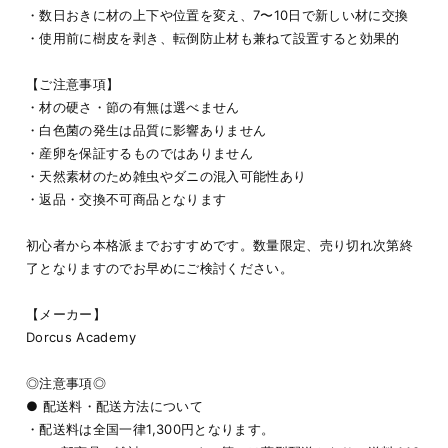
・数日おきに材の上下や位置を変え、7〜10日で新しい材に交換
・使用前に樹皮を剥き、転倒防止材も兼ねて設置すると効果的
【ご注意事項】
・材の硬さ・節の有無は選べません
・白色菌の発生は品質に影響ありません
・産卵を保証するものではありません
・天然素材のため雑虫やダニの混入可能性あり
・返品・交換不可商品となります
初心者から本格派までおすすめです。数量限定、売り切れ次第終
了となりますのでお早めにご検討ください。
【メーカー】
Dorcus Academy
◎注意事項◎
● 配送料・配送方法について
・配送料は全国一律1,300円となります。