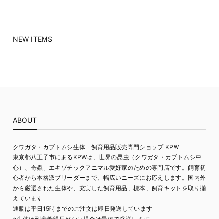
NEW ITEMS
ABOUT
クワガタ・カブトムシ生体・飼育用品販売専門ショップ KPW
東京都八王子市にあるKPWは、世界の昆虫（クワガタ・カブトムシ中
心）、奇蟲、エキゾチックアニマル愛好家のための専門店です。飼育初
心者から本格派ブリーダーまで、幅広いニーズにお応えします。国内外
から厳選された生体や、充実した飼育用品、標本、飼育キットを取り揃
えています
通販は平日15時までのご注文は即日発送しています
※生体は到着希望日がない場合は最短で発送します。