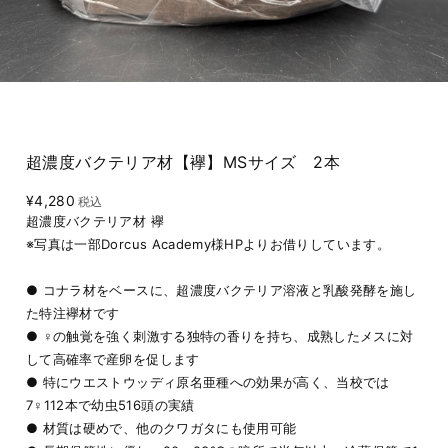
超濃度バクテリア材【襷】MSサイズ 2本
¥4,280
税込
超濃度バクテリア材 襷
※写真は一部Dorcus Academy様HPよりお借りしています。
● コナラ材をベースに、超濃度バクテリア溶液と乳酸発酵を施し
た特注襷材です
● ♀の触覚を強く刺激する独特の香りを持ち、成熟したメスに対
して高確率で産卵を促します
● 特にウエストウッディ原名亜種への効果が高く、当校では
7♀112本で幼虫516頭の実績
● 材質は硬めで、他のクワガタにも使用可能