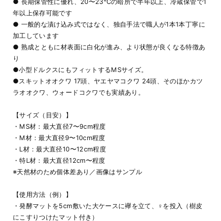
● 長期保管性に優れ、20〜23℃の暗所で半年以上、冷蔵保管で1
年以上保存可能です
● 一般的な漬け込み式ではなく、独自手法で職人が1本1本丁寧に
加工しています
● 熟成とともに材表面に白化が進み、より状態が良くなる特徴あ
り
●小型ドルクスにもフィットするMSサイズ。
●スキットオオクワ 17頭、ヤエヤマコクワ 24頭、そのほかカツ
ラオオクワ、ウォードコクワでも実績あり。
【サイズ（目安）】
・MS材：最大直径7〜9cm程度
・M材：最大直径9〜10cm程度
・L材：最大直径10〜12cm程度
・特L材：最大直径12cm〜程度
※天然材のため個体差あり／画像はサンプル
【使用方法（例）】
・発酵マットを5cm敷いた大ケースに襷を立て、♀を投入（樹皮
にこすりつけたマット付き）