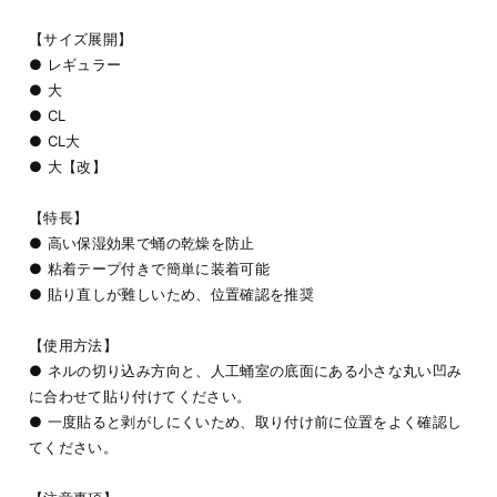
【サイズ展開】
● レギュラー
● 大
● CL
● CL大
● 大【改】
【特長】
● 高い保湿効果で蛹の乾燥を防止
● 粘着テープ付きで簡単に装着可能
● 貼り直しが難しいため、位置確認を推奨
【使用方法】
● ネルの切り込み方向と、人工蛹室の底面にある小さな丸い凹み
に合わせて貼り付けてください。
● 一度貼ると剥がしにくいため、取り付け前に位置をよく確認し
てください。