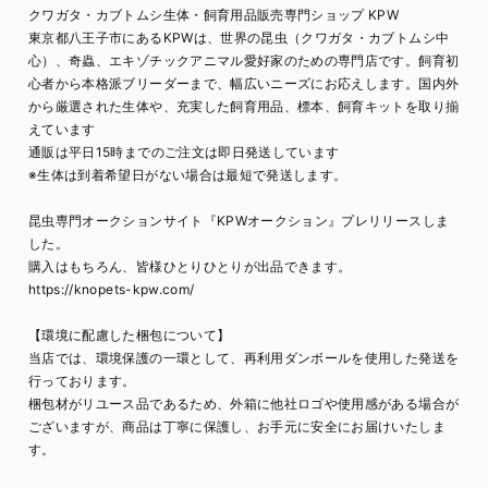
クワガタ・カブトムシ生体・飼育用品販売専門ショップ KPW
東京都八王子市にあるKPWは、世界の昆虫（クワガタ・カブトムシ中
心）、奇蟲、エキゾチックアニマル愛好家のための専門店です。飼育初
心者から本格派ブリーダーまで、幅広いニーズにお応えします。国内外
から厳選された生体や、充実した飼育用品、標本、飼育キットを取り揃
えています
通販は平日15時までのご注文は即日発送しています
※生体は到着希望日がない場合は最短で発送します。
昆虫専門オークションサイト『KPWオークション』プレリリースしま
した。
購入はもちろん、皆様ひとりひとりが出品できます。
https://knopets-kpw.com/
【環境に配慮した梱包について】
当店では、環境保護の一環として、再利用ダンボールを使用した発送を
行っております。
梱包材がリユース品であるため、外箱に他社ロゴや使用感がある場合が
ございますが、商品は丁寧に保護し、お手元に安全にお届けいたしま
す。