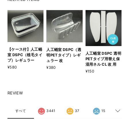
【ケース付】人工蛹
人工蛹室 DSPC（透
人工蛹室 DSPC 透明
室 DSPC（植毛タイ
明PETタイプ）レギ
PETタイプ用替え保
プ）レギュラー
ュラー 改
湿用ネル CL 改 用
¥580
¥380
¥150
REVIEW
すべて
3441
37
15