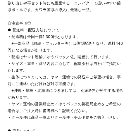
割り出しや再セット時にも重宝する、コンパクトで扱いやすい菌
糸ボトルです。カワラ菌糸の導入に最適な一品。
◎注意事項◎
● 配送料・配送方法について
・配送料は全国一律1,300円となります。
※一部商品（雑誌・フィルター等）は薄型配送となり、送料440
円となる場合があります。
・配送はヤマト運輸／ゆうパック／佐川急便にて行います。
・サイズ・重量・商品内容に応じて、配送会社は当社にて指定い
たします。
・生体につきましては、ヤマト運輸での発送をご希望の場合、事
前にご連絡いただければ対応可能です。
※沖縄・離島・北海道につきましては、別途送料が発生する場合
があります。
・ヤマト運輸の営業所止め／ゆうパックの郵便局止めをご希望の
場合は、ご注文時に備考欄へご記載ください。
・クール便は商品一覧よりクール便・チルド便をご購入下さい。
● 商品について