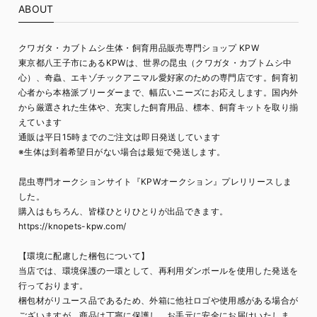
ABOUT
クワガタ・カブトムシ生体・飼育用品販売専門ショップ KPW
東京都八王子市にあるKPWは、世界の昆虫（クワガタ・カブトムシ中
心）、奇蟲、エキゾチックアニマル愛好家のための専門店です。飼育初
心者から本格派ブリーダーまで、幅広いニーズにお応えします。国内外
から厳選された生体や、充実した飼育用品、標本、飼育キットを取り揃
えています
通販は平日15時までのご注文は即日発送しています
※生体は到着希望日がない場合は最短で発送します。
昆虫専門オークションサイト『KPWオークション』プレリリースしま
した。
購入はもちろん、皆様ひとりひとりが出品できます。
https://knopets-kpw.com/
【環境に配慮した梱包について】
当店では、環境保護の一環として、再利用ダンボールを使用した発送を
行っております。
梱包材がリユース品であるため、外箱に他社ロゴや使用感がある場合が
ございますが、商品は丁寧に保護し、お手元に安全にお届けいたしま