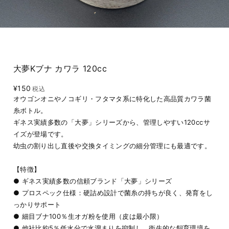
大夢Kブナ カワラ 120cc
¥150
税込
オウゴンオニやノコギリ・フタマタ系に特化した高品質カワラ菌
糸ボトル。
ギネス実績多数の「大夢」シリーズから、管理しやすい120ccサ
イズが登場です。
幼虫の割り出し直後や交換タイミングの細分管理にも最適です。
【特徴】
● ギネス実績多数の信頼ブランド「大夢」シリーズ
● プロスペック仕様：硬詰め設計で菌糸の持ちが良く、発育をし
っかりサポート
● 細目ブナ100％生オガ粉を使用（皮は最小限）
● 他社比約5％低水分で水溜まりを抑制し、衛生的な飼育環境を