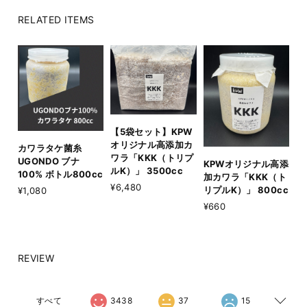
RELATED ITEMS
【5袋セット】KPW
オリジナル高添加カ
カワラタケ菌糸
ワラ「KKK（トリプ
UGONDO ブナ
KPWオリジナル高添
ルK）」 3500cc
100% ボトル800cc
加カワラ「KKK（ト
¥6,480
リプルK）」 800cc
¥1,080
¥660
REVIEW
すべて
3438
37
15