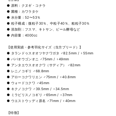
● 原料：クヌギ・コナラ
● 菌種：カワラタケ
● 水分量：52〜53％
● 粒子構成：微粒子30％、中粒子40％、粗粒子30％
● 添加剤：フスマ、キトサン、ビール酵母など
● 内容量：4000cc
【使用実績・参考羽化サイズ（当方ブリード）】
● タランドゥスオオツヤクワガタ ♂82.5mm / ♀55mm
● ババオウゴンオニ ♂75mm / ♀49mm
● アンタエウスオオクワ（サディア） ♂82mm
● レニノコギリ ♂68.8mm
● アローコクワリエン ♂75mm / ♀40.8mm
● ウォードコクワ ♂45mm
● キクノコクワ ♂39.5mm / ♀34.5mm
● ミラビリスノコギリ ♂65mm / ♀37mm
● ウエストウッディ原名 ♂71mm / ♀40mm
【特徴】