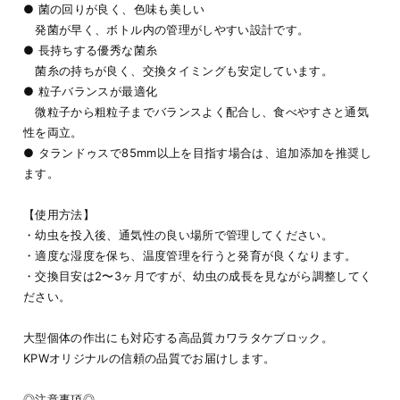
● 菌の回りが良く、色味も美しい
発菌が早く、ボトル内の管理がしやすい設計です。
● 長持ちする優秀な菌糸
菌糸の持ちが良く、交換タイミングも安定しています。
● 粒子バランスが最適化
微粒子から粗粒子までバランスよく配合し、食べやすさと通気
性を両立。
● タランドゥスで85mm以上を目指す場合は、追加添加を推奨し
ます。
【使用方法】
・幼虫を投入後、通気性の良い場所で管理してください。
・適度な湿度を保ち、温度管理を行うと発育が良くなります。
・交換目安は2〜3ヶ月ですが、幼虫の成長を見ながら調整してく
ださい。
大型個体の作出にも対応する高品質カワラタケブロック。
KPWオリジナルの信頼の品質でお届けします。
◎注意事項◎