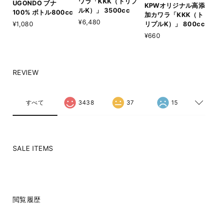
ワラ「KKK（トリプ
UGONDO ブナ
KPWオリジナル高添
ルK）」 3500cc
100% ボトル800cc
加カワラ「KKK（ト
¥6,480
リプルK）」 800cc
¥1,080
¥660
REVIEW
すべて
3438
37
15
SALE ITEMS
閲覧履歴