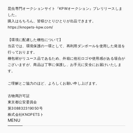
昆虫専門オークションサイト『KPWオークション』プレリリースしま
した。
購入はもちろん、皆様ひとりひとりが出品できます。
https://knopets-kpw.com/
【環境に配慮した梱包について】
当店では、環境保護の一環として、再利用ダンボールを使用した発送を
行っております。
梱包材がリユース品であるため、外箱に他社ロゴや使用感がある場合が
ございますが、商品は丁寧に保護し、お手元に安全にお届けいたしま
す。
ご理解とご協力のほど、よろしくお願い申し上げます。
古物商許可証
東京都公安委員会
第308832319050号
株式会社KNOPETSト
MENU