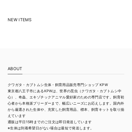
NEW ITEMS
ABOUT
クワガタ・カブトムシ生体・飼育用品販売専門ショップ KPW
東京都八王子市にあるKPWは、世界の昆虫（クワガタ・カブトムシ中
心）、奇蟲、エキゾチックアニマル愛好家のための専門店です。飼育初
心者から本格派ブリーダーまで、幅広いニーズにお応えします。国内外
から厳選された生体や、充実した飼育用品、標本、飼育キットを取り揃
えています
通販は平日15時までのご注文は即日発送しています
※生体は到着希望日がない場合は最短で発送します。